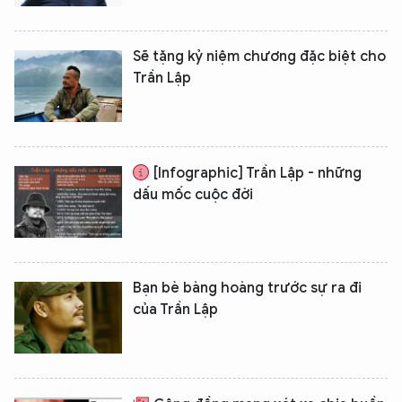
Sẽ tặng kỷ niệm chương đặc biệt cho
Trần Lập
[Infographic] Trần Lập - những
dấu mốc cuộc đời
XIN CHÀO,
TÔI LÀ CHATBOT CỦA
Bạn bè bàng hoàng trước sự ra đi
Hãy hỏi tôi bất kỳ điều gì bạn cần biết về
của Trần Lập
An Ninh Thủ Đô nhé. Tôi sẵn sàng hỗ trợ!