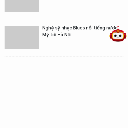
5 điểm nghẽn của Hà Nội
giải pháp xử lý điểm nghẽn của
Nghệ sỹ nhạc Blues nổi tiếng nước
Mỹ tới Hà Nội
“Ngôi sao đang lên” của Pháp tới Hà
Nội
Phương Uyên đổ bệnh khiến Thiều
Bảo Trang lo lắng