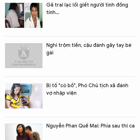
Gã trai lạc lối giết người tình đồng
tính...
Nghi trộm tiền, cậu đánh gãy tay bé
gái
Bị tố "có bồ", Phó Chủ tịch xã đánh
vợ nhập viện
Nguyễn Phan Quế Mai: Phía sau thi ca