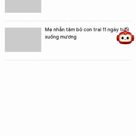
5 điểm nghẽn của Hà Nội
giải pháp xử lý điểm nghẽn của
Mẹ nhẫn tâm bỏ con trai 11 ngày tuổi
xuống mương
Hơn 400 triệu đồng biến mất sau nửa
giờ
Đón chào ngày mới 27-6-2011