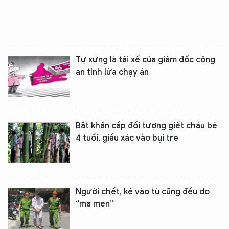
Tự xưng là tài xế của giám đốc công
an tỉnh lừa chạy án
Bắt khẩn cấp đối tượng giết cháu bé
4 tuồi, giấu xác vào bụi tre
Người chết, kẻ vào tù cũng đều do
“ma men”