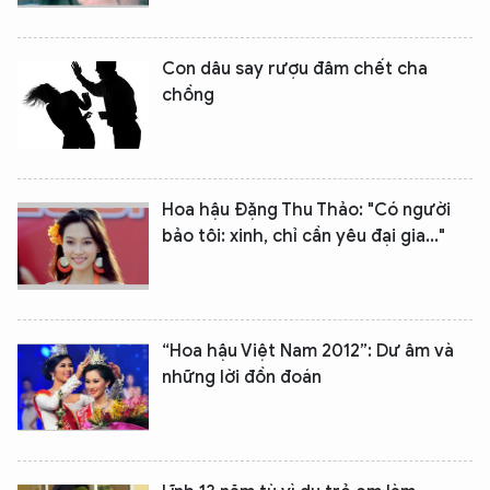
Con dâu say rượu đâm chết cha
chồng
Hoa hậu Đặng Thu Thảo: "Có người
bảo tôi: xinh, chỉ cần yêu đại gia..."
XIN CHÀO,
TÔI LÀ CHATBOT CỦA
“Hoa hậu Việt Nam 2012”: Dư âm và
Hãy hỏi tôi bất kỳ điều gì bạn cần biết về
những lời đồn đoán
An Ninh Thủ Đô nhé. Tôi sẵn sàng hỗ trợ!