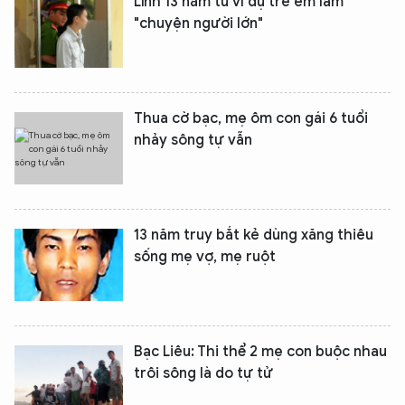
Lĩnh 13 năm tù vì dụ trẻ em làm
"chuyện người lớn"
Thua cờ bạc, mẹ ôm con gái 6 tuổi
nhảy sông tự vẫn
13 năm truy bắt kẻ dùng xăng thiêu
sống mẹ vợ, mẹ ruột
Bạc Liêu: Thi thể 2 mẹ con buộc nhau
trôi sông là do tự tử