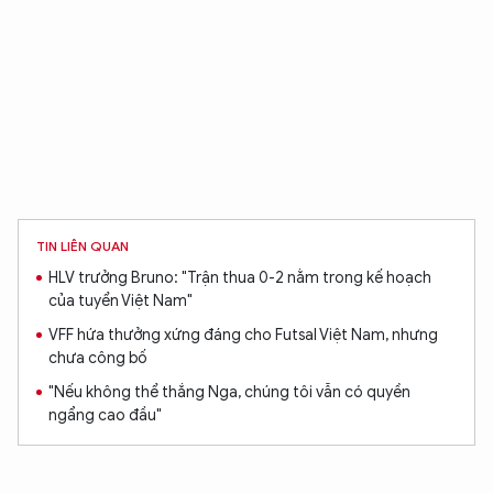
XIN CHÀO,
TÔI LÀ CHATBOT CỦA
Hãy hỏi tôi bất kỳ điều gì bạn cần biết về
An Ninh Thủ Đô nhé. Tôi sẵn sàng hỗ trợ!
TIN LIÊN QUAN
HLV trưởng Bruno: "Trận thua 0-2 nằm trong kế hoạch
của tuyển Việt Nam"
VFF hứa thưởng xứng đáng cho Futsal Việt Nam, nhưng
chưa công bố
"Nếu không thể thắng Nga, chúng tôi vẫn có quyền
ngẩng cao đầu"