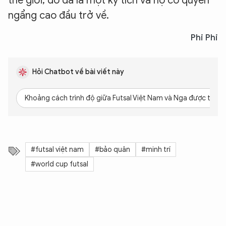
thế giới, đó đã là một kỳ tích và họ có quyền
ngẩng cao đầu trở về.
Phi Phi
Hỏi Chatbot về bài viết này
Khoảng cách trình độ giữa Futsal Việt Nam và Nga được thể hi
#futsal việt nam
#bảo quân
#minh trí
#world cup futsal