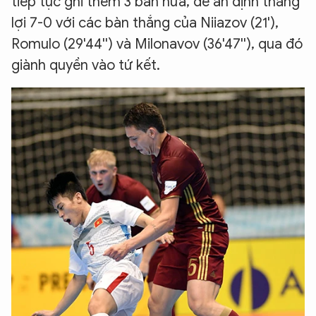
tiếp tục ghi thêm 3 bàn nữa, để ấn định thắng
lợi 7-0 với các bàn thắng của Niiazov (21'),
Romulo (29'44'') và Milonavov (36'47''), qua đó
giành quyền vào tứ kết.