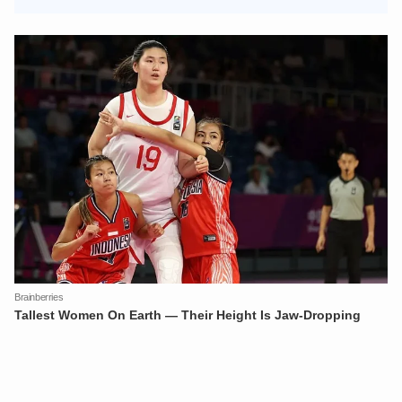
XIN CHÀO,
TÔI LÀ CHATBOT CỦA
Hãy hỏi tôi bất kỳ điều gì bạn cần biết về
An Ninh Thủ Đô nhé. Tôi sẵn sàng hỗ trợ!