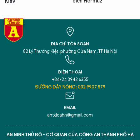
biển Hormuz
Kiev
ĐỊA CHỈ TÒA SOẠN
82 Lý Thường Kiệt, phường Cửa Nam, TP Hà Nội
ĐIỆN THOẠI
+84-24 3942 6355
ĐƯỜNG DÂY NÓNG: 032 9907 579
EMAIL
antdcahn@gmail.com
AN NINH THỦ ĐÔ - CƠ QUAN CỦA CÔNG AN THÀNH PHỐ HÀ