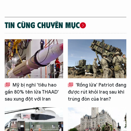
TIN CÙNG CHUYÊN MỤC
Mỹ bị nghi 'tiêu hao
'Rồng lửa' Patriot đang
gần 80% tên lửa THAAD'
được rút khỏi Iraq sau khi
sau xung đột với Iran
trúng đòn của Iran?