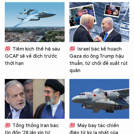
Tiêm kích thế hệ sáu
Israel bác kế hoạch
GCAP sẽ về đích trước
Gaza do ông Trump hậu
thời hạn
thuẫn, từ chối đề xuất rút
quân
Tổng thống Iran bác
Máy bay tác chiến
tin đồn '28 lần xin từ
điện tử kỳ lạ nhất của