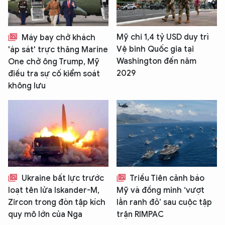
Mỹ chi 1,4 tỷ USD duy trì
Máy bay chở khách
Vệ binh Quốc gia tại
'áp sát' trực thăng Marine
Washington đến năm
One chở ông Trump, Mỹ
2029
điều tra sự cố kiểm soát
không lưu
Ukraine bất lực trước
Triều Tiên cảnh báo
loạt tên lửa Iskander-M,
Mỹ và đồng minh ‘vượt
Zircon trong đòn tập kích
lằn ranh đỏ’ sau cuộc tập
quy mô lớn của Nga
trận RIMPAC