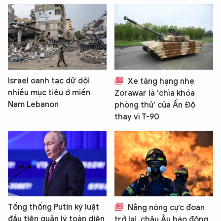
Israel oanh tạc dữ dội
Xe tăng hạng nhẹ
nhiều mục tiêu ở miền
Zorawar là 'chìa khóa
Nam Lebanon
phòng thủ' của Ấn Độ
thay vì T-90
Tổng thống Putin ký luật
Nắng nóng cực đoan
đầu tiên quản lý toàn diện
trở lại, châu Âu báo động