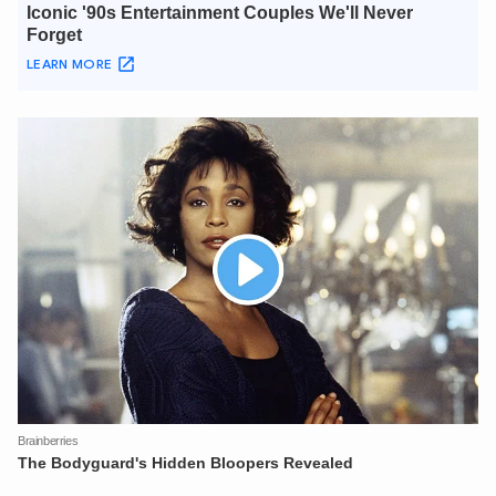
XIN CHÀO,
TÔI LÀ CHATBOT CỦA
Hãy hỏi tôi bất kỳ điều gì bạn cần biết về
An Ninh Thủ Đô nhé. Tôi sẵn sàng hỗ trợ!