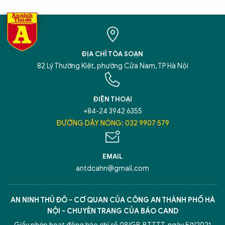
ĐỊA CHỈ TÒA SOẠN
82 Lý Thường Kiệt, phường Cửa Nam, TP Hà Nội
ĐIỆN THOẠI
+84-24 3942 6355
ĐƯỜNG DÂY NÓNG: 032 9907 579
EMAIL
antdcahn@gmail.com
AN NINH THỦ ĐÔ - CƠ QUAN CỦA CÔNG AN THÀNH PHỐ HÀ
NỘI - CHUYÊN TRANG CỦA BÁO CAND