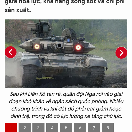
giữa hỏa lực, khả năng sống sót và chi phí
sản xuất.
Sau khi Liên Xô tan rã, quân đội Nga rơi vào giai
đoạn khó khăn về ngân sách quốc phòng. Nhiều
n
chương trình vũ khí đắt đỏ phải cắt giảm hoặc
đình trệ, trong đó có lực lượng xe tăng chủ lực.
1
2
3
4
5
6
7
8