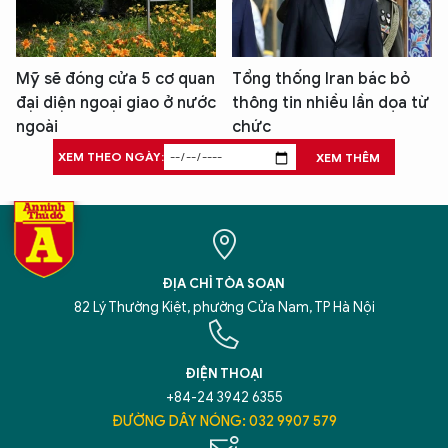
Mỹ sẽ đóng cửa 5 cơ quan
Tổng thống Iran bác bỏ
đại diện ngoại giao ở nước
thông tin nhiều lần dọa từ
ngoài
chức
XEM THEO NGÀY:
XEM THÊM
ĐỊA CHỈ TÒA SOẠN
82 Lý Thường Kiệt, phường Cửa Nam, TP Hà Nội
ĐIỆN THOẠI
+84-24 3942 6355
ĐƯỜNG DÂY NÓNG: 032 9907 579