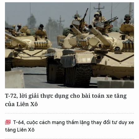
XIN CHÀO,
TÔI LÀ CHATBOT CỦA
Hãy hỏi tôi bất kỳ điều gì bạn cần biết về
An Ninh Thủ Đô nhé. Tôi sẵn sàng hỗ trợ!
T-72, lời giải thực dụng cho bài toán xe tăng
của Liên Xô
T-64, cuộc cách mạng thầm lặng thay đổi tư duy xe
tăng Liên Xô