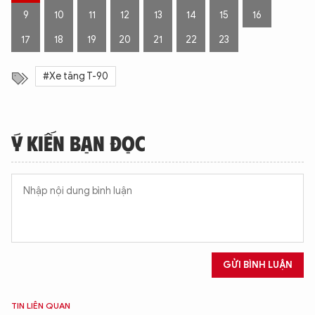
9
10
11
12
13
14
15
16
17
18
19
20
21
22
23
#Xe tăng T-90
Ý KIẾN BẠN ĐỌC
GỬI BÌNH LUẬN
TIN LIÊN QUAN