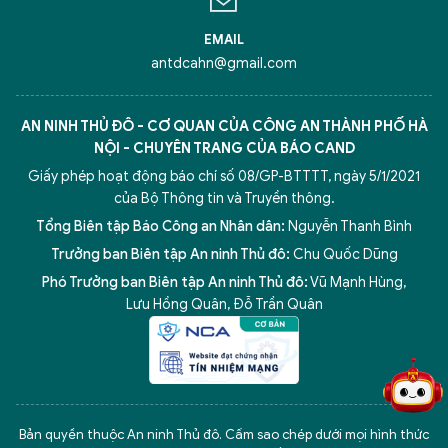
EMAIL
antdcahn@gmail.com
AN NINH THỦ ĐÔ - CƠ QUAN CỦA CÔNG AN THÀNH PHỐ HÀ
NỘI - CHUYÊN TRANG CỦA BÁO CAND
Giấy phép hoạt động báo chí số 08/GP-BTTTT, ngày 5/1/2021
của Bộ Thông tin và Truyền thông.
Tổng Biên tập Báo Công an Nhân dân:
Nguyễn Thanh Bình
Trưởng ban Biên tập An ninh Thủ đô:
Chu Quốc Dũng
Phó Trưởng ban Biên tập An ninh Thủ đô:
Vũ Mạnh Hùng
,
5 điểm nghẽn của Hà Nội
giải pháp xử lý điểm nghẽn của
Lưu Hồng Quân
,
Đỗ Trần Quân
Bản quyền thuộc An ninh Thủ đô. Cấm sao chép dưới mọi hình thức