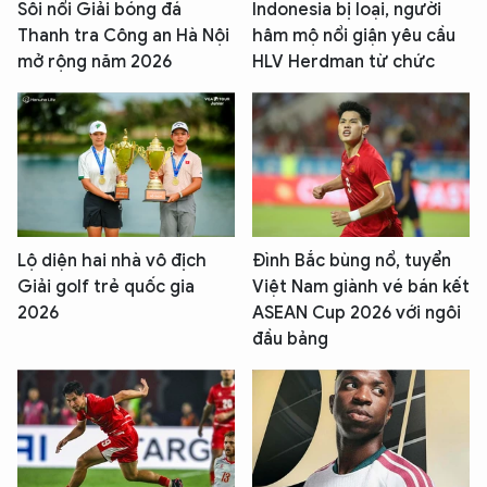
Sôi nổi Giải bóng đá
Indonesia bị loại, người
Thanh tra Công an Hà Nội
hâm mộ nổi giận yêu cầu
mở rộng năm 2026
HLV Herdman từ chức
Lộ diện hai nhà vô địch
Đình Bắc bùng nổ, tuyển
Giải golf trẻ quốc gia
Việt Nam giành vé bán kết
2026
ASEAN Cup 2026 với ngôi
đầu bảng