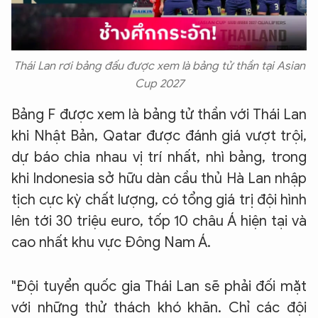
Thái Lan rơi bảng đấu được xem là bảng tử thần tại Asian
Cup 2027
Bảng F được xem là bảng tử thần với Thái Lan
khi Nhật Bản, Qatar được đánh giá vượt trội,
dự báo chia nhau vị trí nhất, nhì bảng, trong
khi Indonesia sở hữu dàn cầu thủ Hà Lan nhập
tịch cực kỳ chất lượng, có tổng giá trị đội hình
lên tới 30 triệu euro, tốp 10 châu Á hiện tại và
cao nhất khu vực Đông Nam Á.
"Đội tuyển quốc gia Thái Lan sẽ phải đối mặt
với những thử thách khó khăn. Chỉ các đội