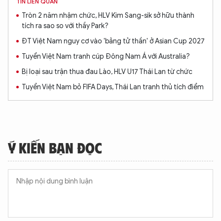
TIN LIÊN QUAN
Tròn 2 năm nhậm chức, HLV Kim Sang-sik sở hữu thành
tích ra sao so với thầy Park?
ĐT Việt Nam nguy cơ vào 'bảng tử thần' ở Asian Cup 2027
Tuyển Việt Nam tranh cúp Đông Nam Á với Australia?
Bị loại sau trận thua đau Lào, HLV U17 Thái Lan từ chức
Tuyển Việt Nam bỏ FIFA Days, Thái Lan tranh thủ tích điểm
Ý KIẾN BẠN ĐỌC