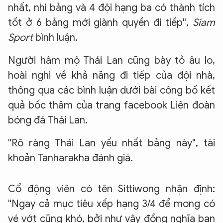
nhất, nhì bảng và 4 đội hạng ba có thành tích
tốt ở 6 bảng mới giành quyền đi tiếp",
Siam
Sport
bình luận.
Người hâm mộ Thái Lan cũng bày tỏ âu lo,
hoài nghi về khả năng đi tiếp của đội nhà,
thông qua các bình luận dưới bài công bố kết
quả bốc thăm của trang facebook​ Liên đoàn
bóng đá Thái Lan.
"Rõ ràng Thái Lan yếu nhất bảng này", tài
khoản Tanharakha đánh giá.
Cổ động viên có tên Sittiwong nhận định:
"Ngay cả mục tiêu xếp hạng 3/4 để mong có
vé vớt cũng khó, bởi như vậy đồng nghĩa bạn