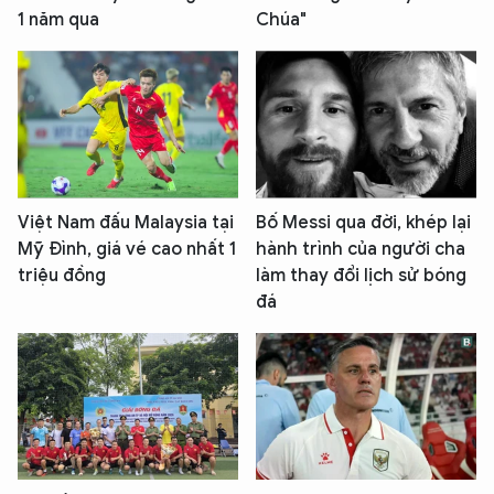
1 năm qua
Chúa"
Việt Nam đấu Malaysia tại
Bố Messi qua đời, khép lại
Mỹ Đình, giá vé cao nhất 1
hành trình của người cha
triệu đồng
làm thay đổi lịch sử bóng
đá