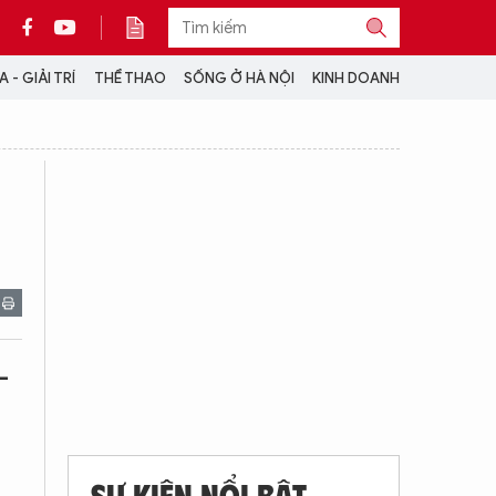
 - GIẢI TRÍ
THỂ THAO
SỐNG Ở HÀ NỘI
KINH DOANH
THÔNG TIN THÊM
CỘNG TÁC VỚI ANTĐ
TRA CỨU XE
HOTLINE: 032 9907 579
-
SỰ KIỆN NỔI BẬT