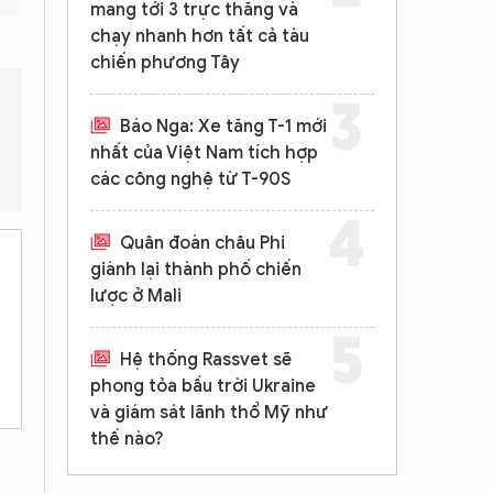
mang tới 3 trực thăng và
chạy nhanh hơn tất cả tàu
chiến phương Tây
Báo Nga: Xe tăng T-1 mới
nhất của Việt Nam tích hợp
ớc tính ở đâu?
Điều kiện mưa ảnh hưởng thế nào?
các công nghệ từ T-90S
Quân đoàn châu Phi
giành lại thành phố chiến
lược ở Mali
Hệ thống Rassvet sẽ
phong tỏa bầu trời Ukraine
và giám sát lãnh thổ Mỹ như
thế nào?