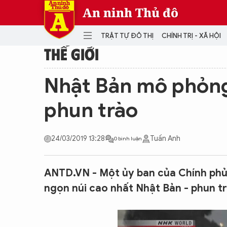
An ninh Thủ đô
TRẬT TỰ ĐÔ THỊ
CHÍNH TRỊ - XÃ HỘI
THẾ GIỚI
DANH MỤC
Nhật Bản mô phỏng 
TRẬT TỰ ĐÔ THỊ
CHÍ
phun trào
THẾ GIỚI
PH
Quân sự
24/03/2019 13:28
Tuấn Anh
0 bình luận
THÀNH PHỐ THÔNG MINH
VĂ
THỂ THAO
SỐ
KINH DOANH
MU
ANTD.VN - Một ủy ban của Chính phủ
ngọn núi cao nhất Nhật Bản - phun t