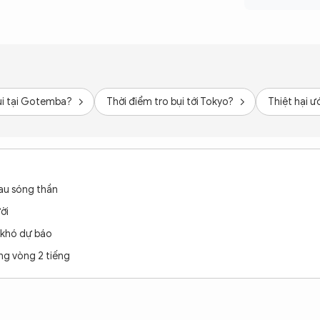
ụi tại Gotemba?
Thời điểm tro bụi tới Tokyo?
Thiệt hại ư
sau sóng thần
ời
à khó dự báo
ng vòng 2 tiếng