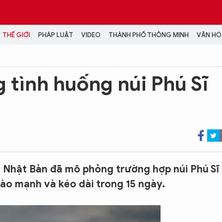
THẾ GIỚI
PHÁP LUẬT
VIDEO
THÀNH PHỐ THÔNG MINH
VĂN HÓA
MEDIA
tình huống núi Phú Sĩ
NH TRỊ - XÃ HỘI
VIDEO
Đại hội Đảng
PODCAST
ÁP LUẬT
ẢNH
LONGFORM
N HÓA - GIẢI TRÍ
INFOGRAPHIC
NG Ở HÀ NỘI
LỊCH VẠN SỰ
LTIMEDIA
 Nhật Bản đã mô phỏng trường hợp núi Phú Sĩ 
Podcast
rào mạnh và kéo dài trong 15 ngày.
Video
Ảnh
Infographic