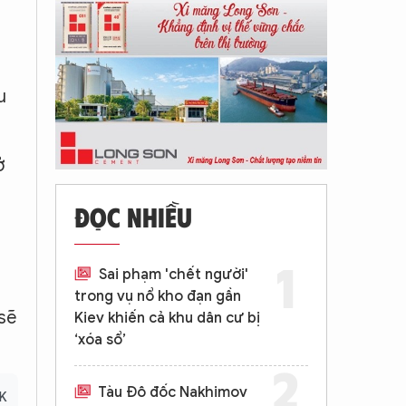
u
ở
ĐỌC NHIỀU
Sai phạm 'chết người'
trong vụ nổ kho đạn gần
sẽ
Kiev khiến cả khu dân cư bị
‘xóa sổ’
Tàu Đô đốc Nakhimov
HK