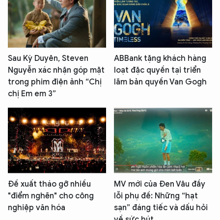
Sau Kỳ Duyên, Steven
ABBank tặng khách hàng
Nguyễn xác nhận góp mặt
loạt đặc quyền tại triển
trong phim điện ảnh “Chị
lãm bản quyền Van Gogh
chị Em em 3”
Đề xuất tháo gỡ nhiều
MV mới của Đen Vâu đầy
"điểm nghẽn" cho công
lỗi phụ đề: Những “hạt
nghiệp văn hóa
sạn” đáng tiếc và dấu hỏi
về sức hút