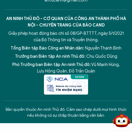
antdcahn@gmail.com
AN NINH THỦ ĐÔ - CƠ QUAN CỦA CÔNG AN THÀNH PHỐ HÀ
NỘI - CHUYÊN TRANG CỦA BÁO CAND
Giấy phép hoạt động báo chí số 08/GP-BTTTT, ngày 5/1/2021
của Bộ Thông tin và Truyền thông.
Tổng Biên tập Báo Công an Nhân dân:
Nguyễn Thanh Bình
Trưởng ban Biên tập An ninh Thủ đô:
Chu Quốc Dũng
Phó Trưởng ban Biên tập An ninh Thủ đô:
Vũ Mạnh Hùng
,
Lưu Hồng Quân
,
Đỗ Trần Quân
5 điểm nghẽn của Hà Nội
giải pháp xử lý điểm nghẽn của
Bản quyền thuộc An ninh Thủ đô. Cấm sao chép dưới mọi hình thức
nếu không có sự chấp thuận bằng văn bản.