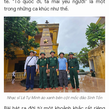
tế. “Tổ quốc ơi, ta mãi yêu người” là một
trong những ca khúc như thế.
Nhạc sĩ Lê Tự Minh áo xanh bên cột mốc đảo Sinh Tồn
Bài hát ra đời từ một khoảnh khắc rất riêng