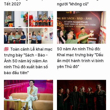
Tết 2027
người "không cũ"
50 năm An ninh Thủ đô:
Toàn cảnh Lễ khai mạc
Khai mạc trưng bày "Dấu
trưng bày "Sách - Báo -
ấn một hành trình vì bình
Ảnh 50 năm kỷ niệm An
yên Thủ đô"
ninh Thủ đô xuất bản số
báo đầu tiên"