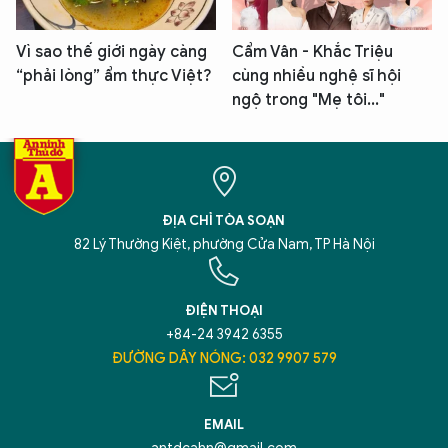
Vì sao thế giới ngày càng
Cẩm Vân - Khắc Triệu
“phải lòng” ẩm thực Việt?
cùng nhiều nghệ sĩ hội
ngộ trong "Mẹ tôi..."
ĐỊA CHỈ TÒA SOẠN
82 Lý Thường Kiệt, phường Cửa Nam, TP Hà Nội
ĐIỆN THOẠI
+84-24 3942 6355
ĐƯỜNG DÂY NÓNG: 032 9907 579
EMAIL