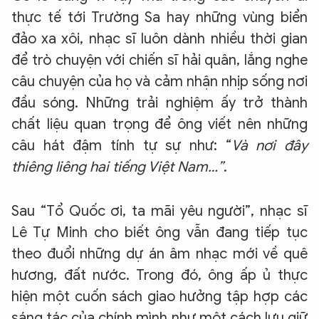
thực tế tới Trường Sa hay những vùng biển
đảo xa xôi, nhạc sĩ luôn dành nhiều thời gian
để trò chuyện với chiến sĩ hải quân, lắng nghe
câu chuyện của họ và cảm nhận nhịp sống nơi
đầu sóng. Những trải nghiệm ấy trở thành
XIN CHÀO,
chất liệu quan trọng để ông viết nên những
TÔI LÀ CHATBOT CỦA
câu hát đậm tính tự sự như: “
Và nơi đây
thiêng liêng hai tiếng Việt Nam…”
.
Hãy hỏi tôi bất kỳ điều gì bạn cần biết về
An Ninh Thủ Đô nhé. Tôi sẵn sàng hỗ trợ!
Sau “Tổ Quốc ơi, ta mãi yêu người”, nhạc sĩ
Lê Tự Minh cho biết ông vẫn đang tiếp tục
theo đuổi những dự án âm nhạc mới về quê
hương, đất nước. Trong đó, ông ấp ủ thực
hiện một cuốn sách giao hưởng tập hợp các
sáng tác của chính mình như một cách lưu giữ