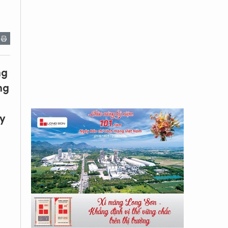
ng
ng
ày