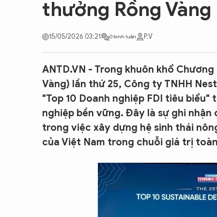
thưởng Rồng Vàng 
CON ĐƯỜNG KHỞI NGHIỆP
15/05/2026 03:21
P.V
0 bình luận
ANTD.VN - Trong khuôn khổ Chương 
Vàng) lần thứ 25, Công ty TNHH Nest
"Top 10 Doanh nghiệp FDI tiêu biểu" 
nghiệp bền vững. Đây là sự ghi nhận
trong việc xây dựng hệ sinh thái nông
của Việt Nam trong chuỗi giá trị toà