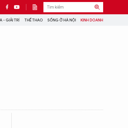
 - GIẢI TRÍ
THỂ THAO
SỐNG Ở HÀ NỘI
KINH DOANH
THÔNG TIN THÊM
CỘNG TÁC VỚI ANTĐ
TRA CỨU XE
HOTLINE: 032 9907 579