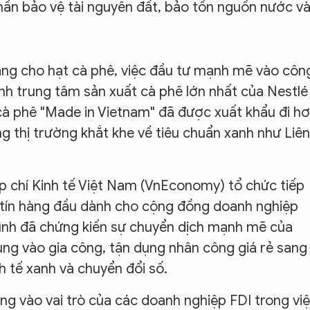
ần bảo vệ tài nguyên đất, bảo tồn nguồn nước v
a tăng cho hạt cà phê, việc đầu tư mạnh mẽ vào côn
nh trung tâm sản xuất cà phê lớn nhất của Nestlé
cà phê "Made in Vietnam" đã được xuất khẩu đi h
g thị trường khắt khe về tiêu chuẩn xanh như Liên
p chí Kinh tế Việt Nam (VnEconomy) tổ chức tiếp
uy tín hàng đầu dành cho cộng đồng doanh nghiệp
rình đã chứng kiến sự chuyển dịch mạnh mẽ của
ung vào gia công, tận dụng nhân công giá rẻ sang
h tế xanh và chuyển đổi số.
ng vào vai trò của các doanh nghiệp FDI trong vi