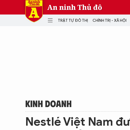
An ninh Thủ đô
TRẬT TỰ ĐÔ THỊ
CHÍNH TRỊ - XÃ HỘI
DANH MỤC
TRẬT TỰ ĐÔ THỊ
CHÍ
THẾ GIỚI
PH
Quân sự
THÀNH PHỐ THÔNG MINH
VĂ
THỂ THAO
SỐ
KINH DOANH
MU
KINH DOANH
Nestlé Việt Nam đư