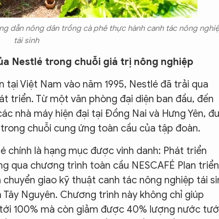
ng dẫn nông dân trồng cà phê thực hành canh tác nông nghi
tái sinh
ủa Nestlé trong chuỗi giá trị nông nghiệp
iện tại Việt Nam vào năm 1995, Nestlé đã trải qua
t triển. Từ một văn phòng đại diện ban đầu, đến
ác nhà máy hiện đại tại Đồng Nai và Hưng Yên, đ
 trong chuỗi cung ứng toàn cầu của tập đoàn.
 chính là hạng mục được vinh danh: Phát triển
ông qua chương trình toàn cầu NESCAFÉ Plan triển
ã chuyển giao kỹ thuật canh tác nông nghiệp tái si
h Tây Nguyên. Chương trình này không chỉ giúp
 tới 100% mà còn giảm được 40% lượng nước tướ