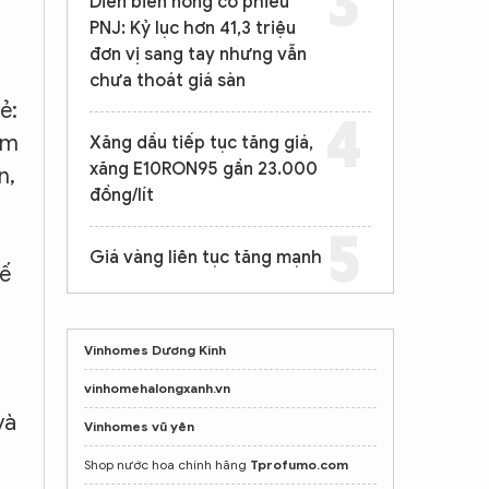
Diễn biến nóng cổ phiếu
PNJ: Kỷ lục hơn 41,3 triệu
đơn vị sang tay nhưng vẫn
chưa thoát giá sàn
ẻ:
ăm
Xăng dầu tiếp tục tăng giá,
xăng E10RON95 gần 23.000
n,
đồng/lít
Giá vàng liên tục tăng mạnh
tế
Vinhomes Dương Kinh
a
vinhomehalongxanh.vn
và
Vinhomes vũ yên
Shop nước hoa chính hãng
Tprofumo.com