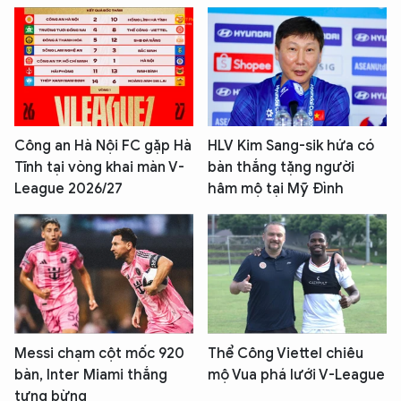
Công an Hà Nội FC gặp Hà
HLV Kim Sang-sik hứa có
Tĩnh tại vòng khai màn V-
bàn thắng tặng người
League 2026/27
hâm mộ tại Mỹ Đình
Messi chạm cột mốc 920
Thể Công Viettel chiêu
bàn, Inter Miami thắng
mộ Vua phá lưới V-League
tưng bừng