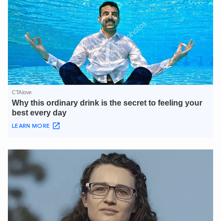
XIN CHÀO,
TÔI LÀ CHATBOT CỦA
Hãy hỏi tôi bất kỳ điều gì bạn cần biết về
An Ninh Thủ Đô nhé. Tôi sẵn sàng hỗ trợ!