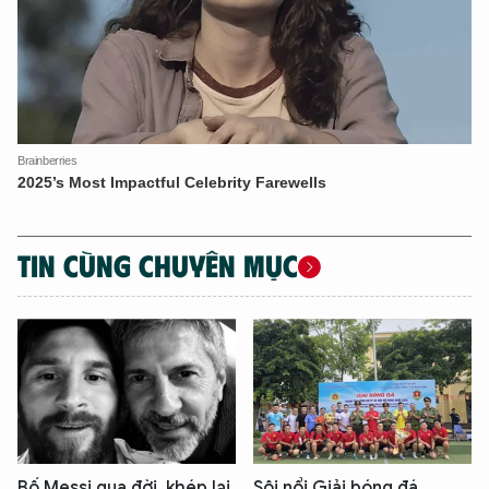
TIN CÙNG CHUYÊN MỤC
Bố Messi qua đời, khép lại
Sôi nổi Giải bóng đá