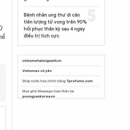
Bệnh nhân ung thư di căn
tiên lượng tử vong trên 90%
ử
hồi phục thần kỳ sau 4 ngày
điều trị tích cực
hể
vinhomehalongxanh.vn
Vinhomes vũ yên
Shop nước hoa chính hãng
Tprofumo.com
Nam Bộ dự báo nắng nóng gay gắt đến ngày nào?
Nắng 
Mua ghế Massage toàn thân tại
poongsankorea.vn