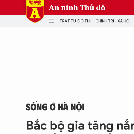
An ninh Thủ đô
TRẬT TỰ ĐÔ THỊ
CHÍNH TRỊ - XÃ HỘI
DANH MỤC
TRẬT TỰ ĐÔ THỊ
CHÍ
THẾ GIỚI
PH
Quân sự
THÀNH PHỐ THÔNG MINH
VĂ
THỂ THAO
SỐ
KINH DOANH
MU
SỐNG Ở HÀ NỘI
Bắc bộ gia tăng n