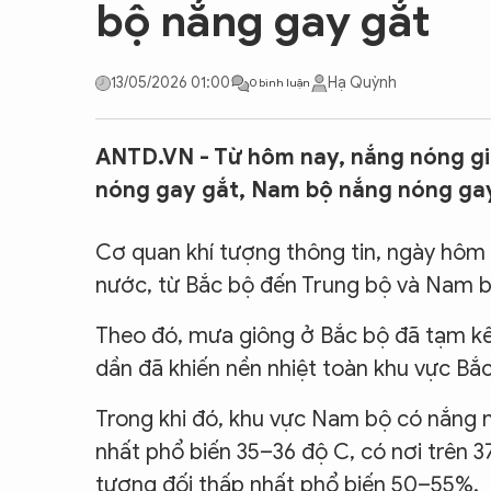
bộ nắng gay gắt
CON ĐƯỜNG KHỞI NGHIỆP
13/05/2026 01:00
Hạ Quỳnh
0 bình luận
ANTD.VN - Từ hôm nay, nắng nóng gia
nóng gay gắt, Nam bộ nắng nóng gay 
Cơ quan khí tượng thông tin, ngày hôm 
nước, từ Bắc bộ đến Trung bộ và Nam b
Theo đó, mưa giông ở Bắc bộ đã tạm kế
dần đã khiến nền nhiệt toàn khu vực Bắc
Trong khi đó, khu vực Nam bộ có nắng n
nhất phổ biến 35–36 độ C, có nơi trên 3
tương đối thấp nhất phổ biến 50–55%.