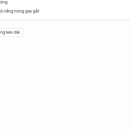
nóng
 bộ nắng nóng gay gắt
ng kéo dài