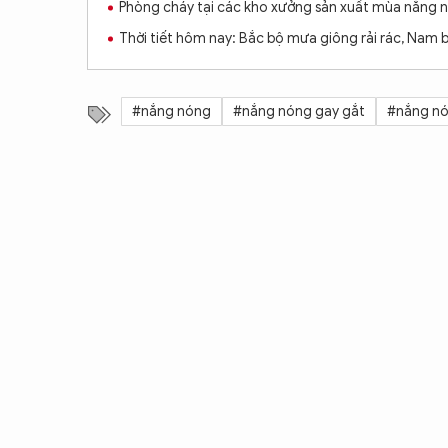
Phòng cháy tại các kho xưởng sản xuất mùa nắng 
Thời tiết hôm nay: Bắc bộ mưa giông rải rác, Nam
#nắng nóng
#nắng nóng gay gắt
#nắng nó