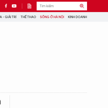
 - GIẢI TRÍ
THỂ THAO
SỐNG Ở HÀ NỘI
KINH DOANH
THÔNG TIN THÊM
CỘNG TÁC VỚI ANTĐ
TRA CỨU XE
HOTLINE: 032 9907 579
m