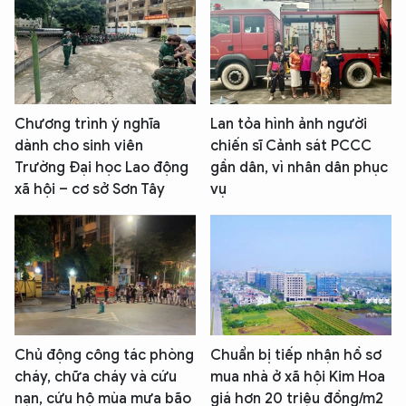
Chương trình ý nghĩa
Lan tỏa hình ảnh người
dành cho sinh viên
chiến sĩ Cảnh sát PCCC
Trường Đại học Lao động
gần dân, vì nhân dân phục
xã hội – cơ sở Sơn Tây
vụ
Chủ động công tác phòng
Chuẩn bị tiếp nhận hồ sơ
cháy, chữa cháy và cứu
mua nhà ở xã hội Kim Hoa
nạn, cứu hộ mùa mưa bão
giá hơn 20 triệu đồng/m2