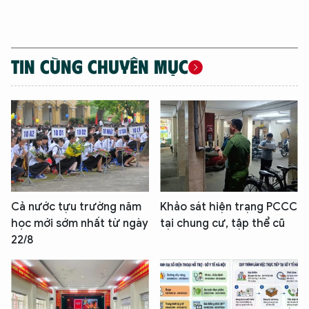
XIN CHÀO,
TÔI LÀ CHATBOT CỦA
TIN CÙNG CHUYÊN MỤC
Hãy hỏi tôi bất kỳ điều gì bạn cần biết về
An Ninh Thủ Đô nhé. Tôi sẵn sàng hỗ trợ!
Cả nước tựu trường năm
Khảo sát hiện trạng PCCC
học mới sớm nhất từ ngày
tại chung cư, tập thể cũ
22/8