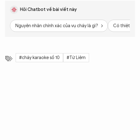
Hỏi Chatbot về bài viết này
Nguyên nhân chính xác của vụ cháy là gì?
Có thiệt hại
#cháy karaoke số 10
#Từ Liêm