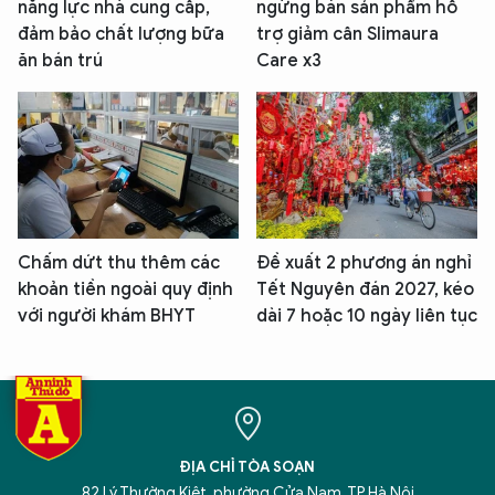
năng lực nhà cung cấp,
ngừng bán sản phẩm hỗ
đảm bảo chất lượng bữa
trợ giảm cân Slimaura
ăn bán trú
Care x3
Chấm dứt thu thêm các
Đề xuất 2 phương án nghỉ
khoản tiền ngoài quy định
Tết Nguyên đán 2027, kéo
với người khám BHYT
dài 7 hoặc 10 ngày liên tục
ĐỊA CHỈ TÒA SOẠN
82 Lý Thường Kiệt, phường Cửa Nam, TP Hà Nội