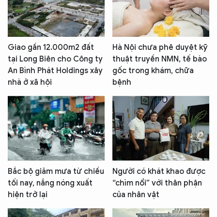
Giao gần 12.000m2 đất
Hà Nội chưa phê duyệt kỹ
tại Long Biên cho Công ty
thuật truyền NMN, tế bào
An Bình Phát Holdings xây
gốc trong khám, chữa
nhà ở xã hội
bệnh
Bắc bộ giảm mưa từ chiều
Người có khát khao được
tối nay, nắng nóng xuất
“chìm nổi” với thân phận
hiện trở lại
của nhân vật