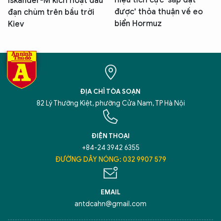
Iskander-M kích hoạt đầu
được' thỏa thuận về eo
đạn chùm trên bầu trời
biển Hormuz
Kiev
ĐỊA CHỈ TÒA SOẠN
82 Lý Thường Kiệt, phường Cửa Nam, TP Hà Nội
ĐIỆN THOẠI
+84-24 3942 6355
ĐƯỜNG DÂY NÓNG: 032 9907 579
EMAIL
antdcahn@gmail.com