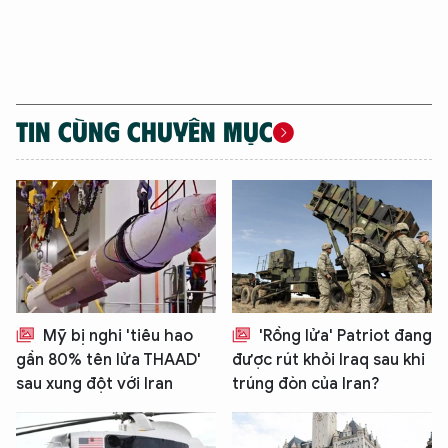
TIN CÙNG CHUYÊN MỤC
Mỹ bị nghi 'tiêu hao
'Rồng lửa' Patriot đang
gần 80% tên lửa THAAD'
được rút khỏi Iraq sau khi
sau xung đột với Iran
trúng đòn của Iran?