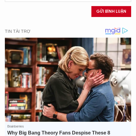
GỬI BÌNH LUẬN