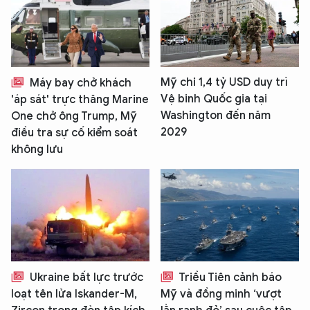
Mỹ chi 1,4 tỷ USD duy trì
Máy bay chở khách
Vệ binh Quốc gia tại
'áp sát' trực thăng Marine
Washington đến năm
One chở ông Trump, Mỹ
2029
điều tra sự cố kiểm soát
không lưu
Ukraine bất lực trước
Triều Tiên cảnh báo
loạt tên lửa Iskander-M,
Mỹ và đồng minh ‘vượt