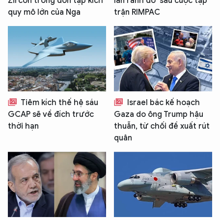
Zircon trong đòn tập kích
lằn ranh đỏ’ sau cuộc tập
quy mô lớn của Nga
trận RIMPAC
Tiêm kích thế hệ sáu
Israel bác kế hoạch
GCAP sẽ về đích trước
Gaza do ông Trump hậu
thời hạn
thuẫn, từ chối đề xuất rút
quân