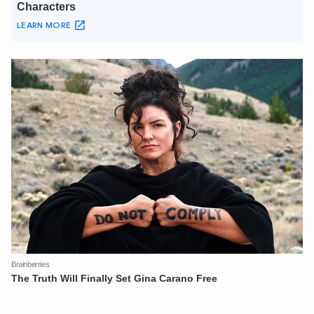
XIN CHÀO,
TÔI LÀ CHATBOT CỦA
Hãy hỏi tôi bất kỳ điều gì bạn cần biết về
An Ninh Thủ Đô nhé. Tôi sẵn sàng hỗ trợ!