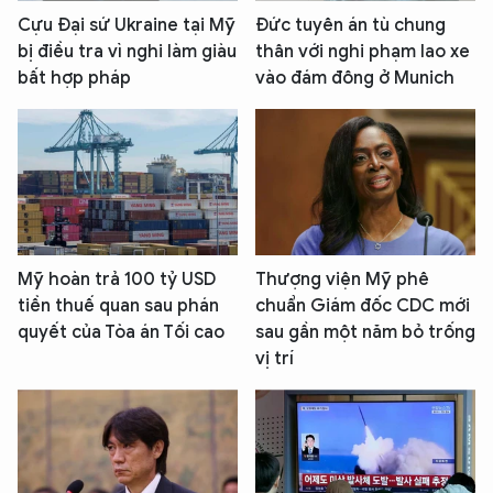
Cựu Đại sứ Ukraine tại Mỹ
Đức tuyên án tù chung
XIN CHÀO,
bị điều tra vì nghi làm giàu
thân với nghi phạm lao xe
TÔI LÀ CHATBOT CỦA
bất hợp pháp
vào đám đông ở Munich
Hãy hỏi tôi bất kỳ điều gì bạn cần biết về
An Ninh Thủ Đô nhé. Tôi sẵn sàng hỗ trợ!
Mỹ hoàn trả 100 tỷ USD
Thượng viện Mỹ phê
tiền thuế quan sau phán
chuẩn Giám đốc CDC mới
quyết của Tòa án Tối cao
sau gần một năm bỏ trống
vị trí