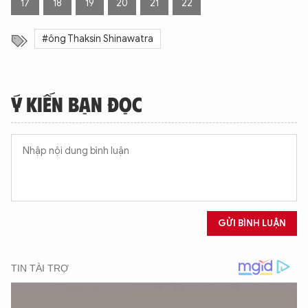
17
18
19
20
21
22
#ông Thaksin Shinawatra
Ý KIẾN BẠN ĐỌC
GỬI BÌNH LUẬN