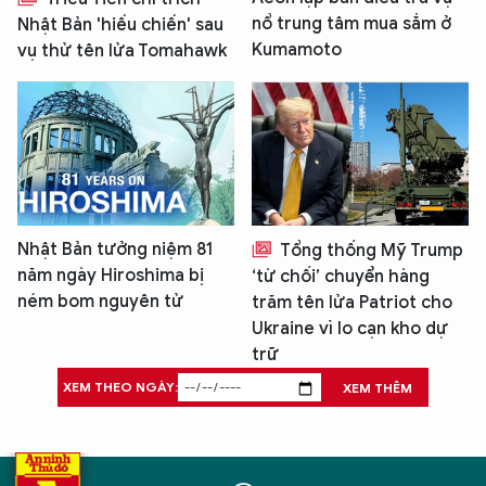
nổ trung tâm mua sắm ở
Nhật Bản 'hiếu chiến' sau
Kumamoto
vụ thử tên lửa Tomahawk
Nhật Bản tưởng niệm 81
Tổng thống Mỹ Trump
năm ngày Hiroshima bị
‘từ chối’ chuyển hàng
ném bom nguyên tử
trăm tên lửa Patriot cho
Ukraine vì lo cạn kho dự
trữ
XEM THEO NGÀY:
XEM THÊM