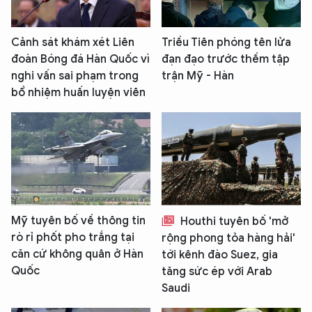
Cảnh sát khám xét Liên
Triều Tiên phóng tên lửa
đoàn Bóng đá Hàn Quốc vì
đạn đạo trước thềm tập
nghi vấn sai phạm trong
trận Mỹ - Hàn
bổ nhiệm huấn luyện viên
Mỹ tuyên bố về thông tin
Houthi tuyên bố 'mở
rò rỉ phốt pho trắng tại
rộng phong tỏa hàng hải'
căn cứ không quân ở Hàn
tới kênh đào Suez, gia
Quốc
tăng sức ép với Arab
Saudi