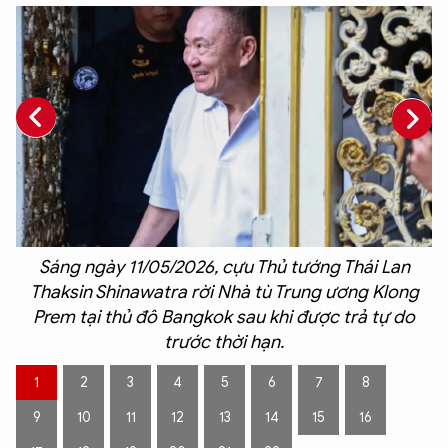
h
Sáng ngày 11/05/2026, cựu Thủ tướng Thái Lan
i
Thaksin Shinawatra rời Nhà tù Trung ương Klong
Prem tại thủ đô Bangkok sau khi được trả tự do
g
trước thời hạn.
g
1
2
3
4
5
6
7
8
9
10
11
12
13
14
15
16