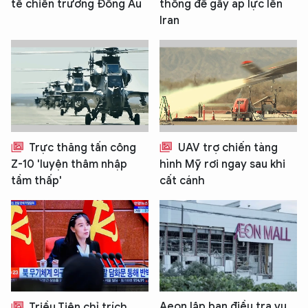
tế chiến trường Đông Âu
thống để gây áp lực lên
Iran
Trực thăng tấn công
UAV trợ chiến tàng
Z-10 'luyện thâm nhập
hình Mỹ rơi ngay sau khi
tầm thấp'
cất cánh
Aeon lập ban điều tra vụ
Triều Tiên chỉ trích