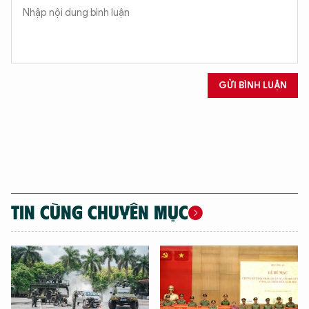
GỬI BÌNH LUẬN
XIN CHÀO,
TÔI LÀ CHATBOT CỦA
Hãy hỏi tôi bất kỳ điều gì bạn cần biết về
An Ninh Thủ Đô nhé. Tôi sẵn sàng hỗ trợ!
TIN CÙNG CHUYÊN MỤC