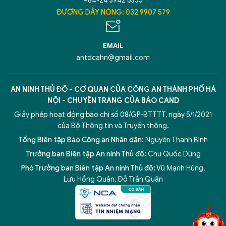
+84-24 3942 6355
ĐƯỜNG DÂY NÓNG: 032 9907 579
EMAIL
antdcahn@gmail.com
AN NINH THỦ ĐÔ - CƠ QUAN CỦA CÔNG AN THÀNH PHỐ HÀ
NỘI - CHUYÊN TRANG CỦA BÁO CAND
Giấy phép hoạt động báo chí số 08/GP-BTTTT, ngày 5/1/2021
của Bộ Thông tin và Truyền thông.
Tổng Biên tập Báo Công an Nhân dân:
Nguyễn Thanh Bình
Trưởng ban Biên tập An ninh Thủ đô:
Chu Quốc Dũng
Phó Trưởng ban Biên tập An ninh Thủ đô:
Vũ Mạnh Hùng
,
5 điểm nghẽn của Hà Nội
giải pháp xử lý điểm nghẽn của
Lưu Hồng Quân
,
Đỗ Trần Quân