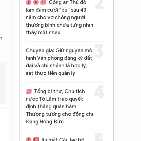
Công an Thủ đô
làm đám cưới “bù” sau 43
năm cho vợ chồng người
thương binh chưa từng nhìn
thấy mặt nhau
h
Chuyên gia: Giữ nguyên mô
hình Văn phòng đăng ký đất
đai và chi nhánh là hợp lý,
sát thực tiễn quản lý
Có cảnh báo sóng thần nào được đưa ra không?
Các biện 
Tổng bí thư, Chủ tịch
nước Tô Lâm trao quyết
định thăng quân hàm
Thượng tướng cho đồng chí
Đặng Hồng Đức
Ra mắt Câu lạc bộ