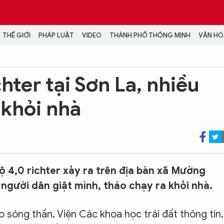
THẾ GIỚI
PHÁP LUẬT
VIDEO
THÀNH PHỐ THÔNG MINH
VĂN HÓA
MEDIA
hter tại Sơn La, nhiều
NH TRỊ - XÃ HỘI
VIDEO
 khỏi nhà
Đại hội Đảng
PODCAST
ÁP LUẬT
ẢNH
LONGFORM
N HÓA - GIẢI TRÍ
INFOGRAPHIC
NG Ở HÀ NỘI
LỊCH VẠN SỰ
LTIMEDIA
4,0 richter xảy ra trên địa bàn xã Mường
Podcast
 người dân giật mình, tháo chạy ra khỏi nhà.
Video
Ảnh
 sóng thần, Viện Các khoa học trái đất thông tin,
Infographic