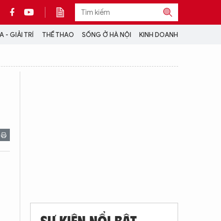
 - GIẢI TRÍ
THỂ THAO
SỐNG Ở HÀ NỘI
KINH DOANH
THÔNG TIN THÊM
CỘNG TÁC VỚI ANTĐ
TRA CỨU XE
HOTLINE: 032 9907 579
SỰ KIỆN NỔI BẬT