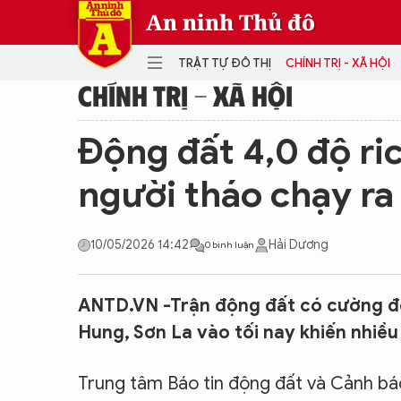
An ninh Thủ đô
TRẬT TỰ ĐÔ THỊ
CHÍNH TRỊ - XÃ HỘI
CHÍNH TRỊ - XÃ HỘI
DANH MỤC
Động đất 4,0 độ ric
TRẬT TỰ ĐÔ THỊ
CHÍ
người tháo chạy ra
THẾ GIỚI
PH
Quân sự
10/05/2026 14:42
Hải Dương
0 bình luận
THÀNH PHỐ THÔNG MINH
VĂ
THỂ THAO
SỐ
KINH DOANH
MU
ANTD.VN -Trận động đất có cường độ 
Hung, Sơn La vào tối nay khiến nhiều
Trung tâm Báo tin động đất và Cảnh báo