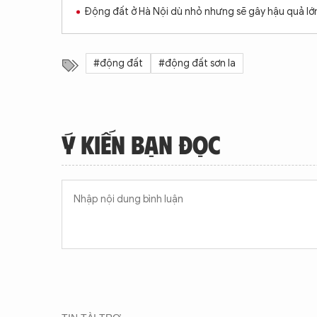
Động đất ở Hà Nội dù nhỏ nhưng sẽ gây hậu quả lớ
#động đất
#động đất sơn la
Ý KIẾN BẠN ĐỌC