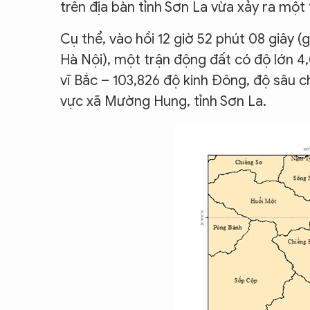
trên địa bàn tỉnh Sơn La vừa xảy ra một
CON ĐƯỜNG KHỞI NGHIỆP
Cụ thể, vào hồi 12 giờ 52 phút 08 giây (
Hà Nội), một trận động đất có độ lớn 4,0
vĩ Bắc – 103,826 độ kinh Đông, độ sâu c
vực xã Mường Hung, tỉnh Sơn La.