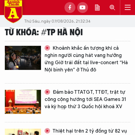
Thứ Sáu, ngày 07/08/2026, 21:32:34
TỪ KHÓA: #TP HÀ NỘI
Khoảnh khắc ấn tượng khi cả
nghìn người cùng hát vang hưởng
ứng Giờ trái đất tại live-concert “Hà
Nội bình yên” ở Thủ đô
Đảm bảo TTATGT, TTĐT, trật tự
công cộng hướng tới SEA Games 31
và kỳ họp thứ 3 Quốc hội khoá XV
Thiệt hại trên 2 tỷ đồng từ 82 vụ