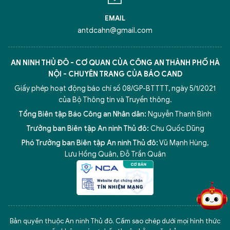
EMAIL
antdcahn@gmail.com
AN NINH THỦ ĐÔ - CƠ QUAN CỦA CÔNG AN THÀNH PHỐ HÀ
NỘI - CHUYÊN TRANG CỦA BÁO CAND
Giấy phép hoạt động báo chí số 08/GP-BTTTT, ngày 5/1/2021
của Bộ Thông tin và Truyền thông.
Tổng Biên tập Báo Công an Nhân dân:
Nguyễn Thanh Bình
Trưởng ban Biên tập An ninh Thủ đô:
Chu Quốc Dũng
Phó Trưởng ban Biên tập An ninh Thủ đô:
Vũ Mạnh Hùng
,
5 điểm nghẽn của Hà Nội
giải pháp xử lý điểm nghẽn của
Lưu Hồng Quân
,
Đỗ Trần Quân
Bản quyền thuộc An ninh Thủ đô. Cấm sao chép dưới mọi hình thức