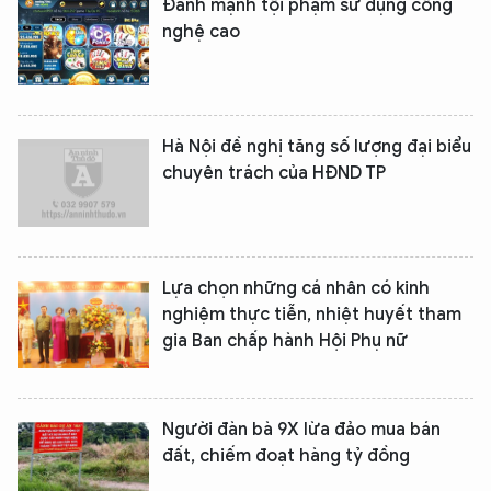
Đánh mạnh tội phạm sử dụng công
nghệ cao
Hà Nội đề nghị tăng số lượng đại biểu
XIN CHÀO,
chuyên trách của HĐND TP
TÔI LÀ CHATBOT CỦA
Hãy hỏi tôi bất kỳ điều gì bạn cần biết về
Lựa chọn những cá nhân có kinh
An Ninh Thủ Đô nhé. Tôi sẵn sàng hỗ trợ!
nghiệm thực tiễn, nhiệt huyết tham
gia Ban chấp hành Hội Phụ nữ
Người đàn bà 9X lừa đảo mua bán
đất, chiếm đoạt hàng tỷ đồng