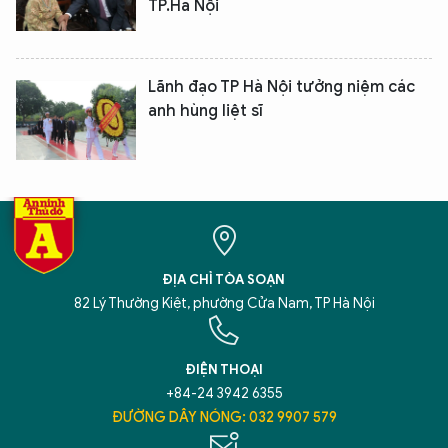
TP.Hà Nội
Lãnh đạo TP Hà Nội tưởng niệm các
anh hùng liệt sĩ
ĐỊA CHỈ TÒA SOẠN
82 Lý Thường Kiệt, phường Cửa Nam, TP Hà Nội
ĐIỆN THOẠI
+84-24 3942 6355
ĐƯỜNG DÂY NÓNG: 032 9907 579