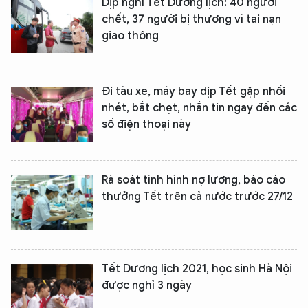
Dịp nghỉ Tết Dương lịch: 40 người
chết, 37 người bị thương vì tai nạn
giao thông
Đi tàu xe, máy bay dịp Tết gặp nhồi
nhét, bắt chẹt, nhắn tin ngay đến các
số điện thoại này
Rà soát tình hình nợ lương, báo cáo
thưởng Tết trên cả nước trước 27/12
XIN CHÀO,
TÔI LÀ CHATBOT CỦA
Tết Dương lịch 2021, học sinh Hà Nội
Hãy hỏi tôi bất kỳ điều gì bạn cần biết về
được nghỉ 3 ngày
An Ninh Thủ Đô nhé. Tôi sẵn sàng hỗ trợ!