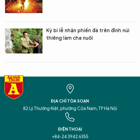
Kỳ bí lễ nhận phiến đá trên đỉnh núi
thiêng làm cha nuôi
XIN CHÀO,
TÔI LÀ CHATBOT CỦA
Hãy hỏi tôi bất kỳ điều gì bạn cần biết về
An Ninh Thủ Đô nhé. Tôi sẵn sàng hỗ trợ!
ĐỊA CHỈ TÒA SOẠN
82 Lý Thường Kiệt, phường Cửa Nam, TP Hà Nội
ĐIỆN THOẠI
+84-24 3942 6355