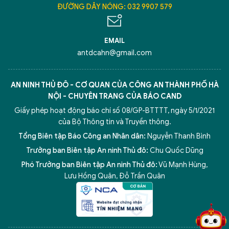
ĐƯỜNG DÂY NÓNG: 032 9907 579
EMAIL
antdcahn@gmail.com
AN NINH THỦ ĐÔ - CƠ QUAN CỦA CÔNG AN THÀNH PHỐ HÀ
NỘI - CHUYÊN TRANG CỦA BÁO CAND
Giấy phép hoạt động báo chí số 08/GP-BTTTT, ngày 5/1/2021
của Bộ Thông tin và Truyền thông.
Tổng Biên tập Báo Công an Nhân dân:
Nguyễn Thanh Bình
Trưởng ban Biên tập An ninh Thủ đô:
Chu Quốc Dũng
Phó Trưởng ban Biên tập An ninh Thủ đô:
Vũ Mạnh Hùng
,
5 điểm nghẽn của Hà Nội
giải pháp xử lý điểm nghẽn của
Lưu Hồng Quân
,
Đỗ Trần Quân