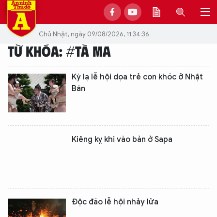
Chủ Nhật, ngày 09/08/2026, 11:34:36
TỪ KHÓA: #TÀ MA
Kỳ lạ lễ hội dọa trẻ con khóc ở Nhật
Bản
Kiêng kỵ khi vào bản ở Sapa
Độc đáo lễ hội nhảy lửa