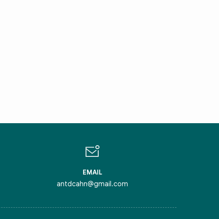
IN CHÀO,
ÔI LÀ CHATBOT CỦA
ỏi tôi bất kỳ điều gì bạn cần biết về
inh Thủ Đô nhé. Tôi sẵn sàng hỗ trợ!
EMAIL
antdcahn@gmail.com
iểm nghẽn của Thủ đô