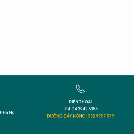
X
T
Hãy h
An N
ĐIỆN THOẠI
+84-24 3942 6355
P Hà Nội
ĐƯỜNG DÂY NÓNG: 032 9907 579
5 điểm nghẽn của Hà Nội
giải pháp xử lý đ