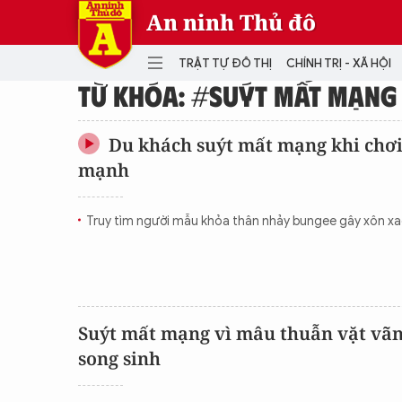
An ninh Thủ đô
TRẬT TỰ ĐÔ THỊ
CHÍNH TRỊ - XÃ HỘI
TỪ KHÓA: #SUÝT MẤT MẠNG
DANH MỤC
Du khách suýt mất mạng khi chơi
mạnh
TRẬT TỰ ĐÔ THỊ
CHÍ
THẾ GIỚI
PH
Truy tìm người mẫu khỏa thân nhảy bungee gây xôn 
Quân sự
THÀNH PHỐ THÔNG MINH
VĂ
THỂ THAO
SỐ
KINH DOANH
MU
Suýt mất mạng vì mâu thuẫn vặt vã
song sinh