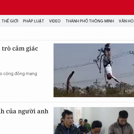
THẾ GIỚI
PHÁP LUẬT
VIDEO
THÀNH PHỐ THÔNG MINH
VĂN HÓA
MEDIA
 trò cảm giác
NH TRỊ - XÃ HỘI
VIDEO
Đại hội Đảng
PODCAST
ÁP LUẬT
ẢNH
xao cộng đồng mạng
LONGFORM
N HÓA - GIẢI TRÍ
INFOGRAPHIC
NG Ở HÀ NỘI
LỊCH VẠN SỰ
LTIMEDIA
Podcast
nh của người anh
Video
Ảnh
Infographic