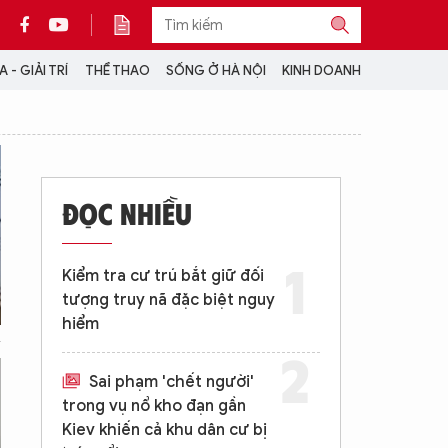
 - GIẢI TRÍ
THỂ THAO
SỐNG Ở HÀ NỘI
KINH DOANH
THÔNG TIN THÊM
CỘNG TÁC VỚI ANTĐ
ĐỌC NHIỀU
TRA CỨU XE
HOTLINE: 032 9907 579
Kiểm tra cư trú bắt giữ đối
tượng truy nã đặc biệt nguy
hiểm
Sai phạm 'chết người'
trong vụ nổ kho đạn gần
Kiev khiến cả khu dân cư bị