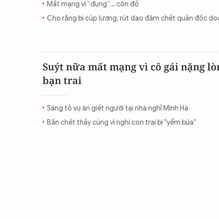
Mất mạng vì “đụng”… côn đồ
CON ĐƯỜNG KHỞI NGHIỆP
Cho rằng bị cúp lương, rút dao đâm chết quản đốc do
Suýt nữa mất mạng vì cô gái nặng lò
bạn trai
Sáng tỏ vụ án giết người tại nhà nghỉ Minh Hà
Bắn chết thầy cúng vì nghi con trai bị "yểm bùa"