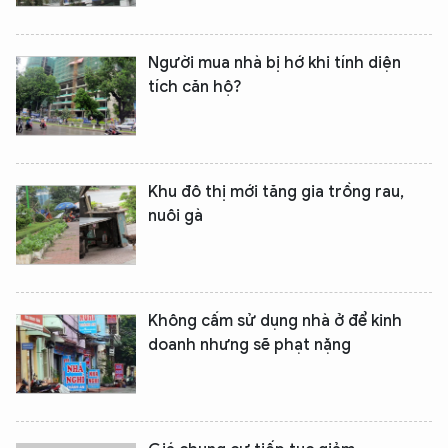
Người mua nhà bị hớ khi tính diện
tích căn hộ?
Khu đô thị mới tăng gia trồng rau,
nuôi gà
XIN CHÀO,
TÔI LÀ CHATBOT CỦA
Không cấm sử dụng nhà ở để kinh
Hãy hỏi tôi bất kỳ điều gì bạn cần biết về
doanh nhưng sẽ phạt nặng
An Ninh Thủ Đô nhé. Tôi sẵn sàng hỗ trợ!