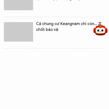
5 điểm nghẽn của Hà Nội
giải pháp xử lý điểm nghẽn của
Cả chung cư Keangnam chỉ còn… 2
chốt bảo vệ
“Sống khổ” ở chung cư cao cấp
Phần thiệt luôn thuộc về người dân