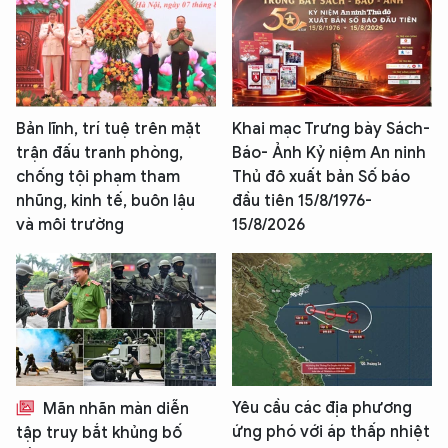
Bản lĩnh, trí tuệ trên mặt
Khai mạc Trưng bày Sách-
trận đấu tranh phòng,
Báo- Ảnh Kỷ niệm An ninh
chống tội phạm tham
Thủ đô xuất bản Số báo
nhũng, kinh tế, buôn lậu
đầu tiên 15/8/1976-
và môi trường
15/8/2026
XIN CHÀO,
TÔI LÀ CHATBOT CỦA
Yêu cầu các địa phương
Mãn nhãn màn diễn
Hãy hỏi tôi bất kỳ điều gì bạn cần biết về
An Ninh Thủ Đô nhé. Tôi sẵn sàng hỗ trợ!
ứng phó với áp thấp nhiệt
tập truy bắt khủng bố