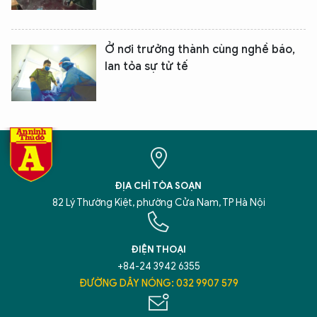
Hãy hỏi tôi bất kỳ điều gì bạn cần biết về
An Ninh Thủ Đô nhé. Tôi sẵn sàng hỗ trợ!
Ở nơi trưởng thành cùng nghề báo,
lan tỏa sự tử tế
ĐỊA CHỈ TÒA SOẠN
82 Lý Thường Kiệt, phường Cửa Nam, TP Hà Nội
ĐIỆN THOẠI
+84-24 3942 6355
ĐƯỜNG DÂY NÓNG: 032 9907 579