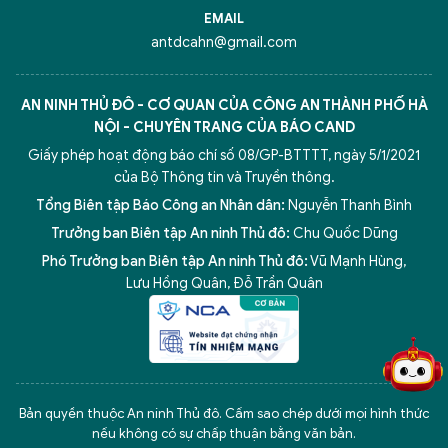
EMAIL
antdcahn@gmail.com
AN NINH THỦ ĐÔ - CƠ QUAN CỦA CÔNG AN THÀNH PHỐ HÀ
NỘI - CHUYÊN TRANG CỦA BÁO CAND
Giấy phép hoạt động báo chí số 08/GP-BTTTT, ngày 5/1/2021
của Bộ Thông tin và Truyền thông.
Tổng Biên tập Báo Công an Nhân dân:
Nguyễn Thanh Bình
Trưởng ban Biên tập An ninh Thủ đô:
Chu Quốc Dũng
Phó Trưởng ban Biên tập An ninh Thủ đô:
Vũ Mạnh Hùng
,
5 điểm nghẽn của Hà Nội
giải pháp xử lý điểm nghẽn của
Lưu Hồng Quân
,
Đỗ Trần Quân
Bản quyền thuộc An ninh Thủ đô. Cấm sao chép dưới mọi hình thức
nếu không có sự chấp thuận bằng văn bản.