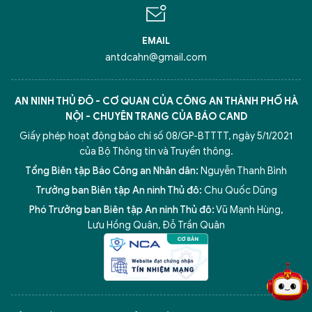
EMAIL
antdcahn@gmail.com
AN NINH THỦ ĐÔ - CƠ QUAN CỦA CÔNG AN THÀNH PHỐ HÀ
NỘI - CHUYÊN TRANG CỦA BÁO CAND
Giấy phép hoạt động báo chí số 08/GP-BTTTT, ngày 5/1/2021
của Bộ Thông tin và Truyền thông.
Tổng Biên tập Báo Công an Nhân dân:
Nguyễn Thanh Bình
Trưởng ban Biên tập An ninh Thủ đô:
Chu Quốc Dũng
Phó Trưởng ban Biên tập An ninh Thủ đô:
Vũ Mạnh Hùng
,
5 điểm nghẽn của Hà Nội
giải pháp xử lý điểm nghẽn của
Lưu Hồng Quân
,
Đỗ Trần Quân