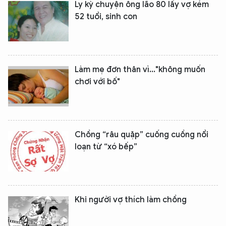
Ly kỳ chuyện ông lão 80 lấy vợ kém
Hãy hỏi tôi bất kỳ điều gì bạn cần biết về
52 tuổi, sinh con
An Ninh Thủ Đô nhé. Tôi sẵn sàng hỗ trợ!
Làm mẹ đơn thân vì..."không muốn
chơi với bố"
Chồng “râu quặp” cuống cuồng nổi
loạn từ “xó bếp”
Khi người vợ thích làm chồng