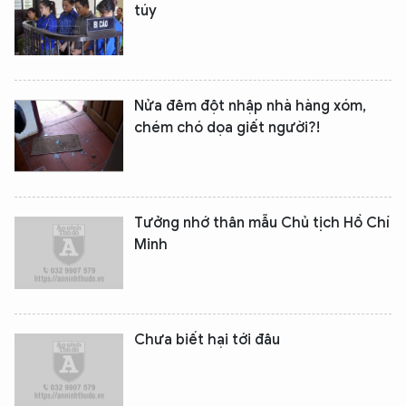
túy
Nửa đêm đột nhập nhà hàng xóm,
chém chó dọa giết người?!
Tưởng nhớ thân mẫu Chủ tịch Hồ Chí
Minh
XIN CHÀO,
TÔI LÀ CHATBOT CỦA
Chưa biết hại tới đâu
Hãy hỏi tôi bất kỳ điều gì bạn cần biết về
An Ninh Thủ Đô nhé. Tôi sẵn sàng hỗ trợ!