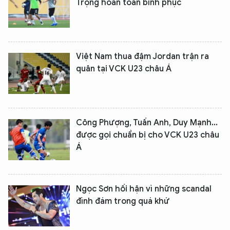
Trọng hoàn toàn bình phục
Việt Nam thua đậm Jordan trận ra
quân tại VCK U23 châu Á
Công Phượng, Tuấn Anh, Duy Mạnh...
XIN CHÀO,
được gọi chuẩn bị cho VCK U23 châu
TÔI LÀ CHATBOT CỦA
Á
Hãy hỏi tôi bất kỳ điều gì bạn cần biết về
Ngọc Sơn hối hận vì những scandal
An Ninh Thủ Đô nhé. Tôi sẵn sàng hỗ trợ!
đình đám trong quá khứ