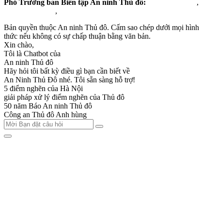
Phó Trưởng ban Biên tập An ninh Thủ đô:
Vũ Mạnh Hùng
,
Lưu Hồng Quân
,
Đỗ Trần Quân
Bản quyền thuộc An ninh Thủ đô. Cấm sao chép dưới mọi hình
thức nếu không có sự chấp thuận bằng văn bản.
Xin chào,
Tôi là Chatbot của
An ninh Thủ đô
Hãy hỏi tôi bất kỳ điều gì bạn cần biết về
An Ninh Thủ Đô nhé. Tôi sẵn sàng hỗ trợ!
5 điểm nghẽn của Hà Nội
giải pháp xử lý điểm nghẽn của Thủ đô
50 năm Báo An ninh Thủ đô
Công an Thủ đô Anh hùng