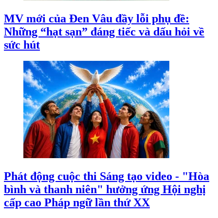
MV mới của Đen Vâu đầy lỗi phụ đề:
Những “hạt sạn” đáng tiếc và dấu hỏi về
sức hút
Phát động cuộc thi Sáng tạo video - "Hòa
bình và thanh niên" hưởng ứng Hội nghị
cấp cao Pháp ngữ lần thứ XX