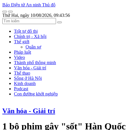
Báo Điện tử An ninh Thủ đô
Thứ Hai, ngày 10/08/2026, 09:43:56
Trật tự đô thị
Chính trị - Xã hội
Thế giới
Quân sự
Pháp luật
Video
Thành phố thông minh
Văn hóa - Giải trí
Thể thao
Sống ở Hà Nội
Kinh doanh
Podcast
Con đường khởi nghiệp
Văn hóa - Giải trí
1 bộ phim gây "sốt" Hàn Quốc