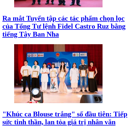
Ra mắt Tuyển tập các tác phẩm chọn lọc
của Tổng Tư lệnh Fidel Castro Ruz bằng
tiếng Tây Ban Nha
"Khúc ca Blouse trắng" số đầu tiên: Tiếp
sức tinh thần, lan tỏa giá trị nhân văn