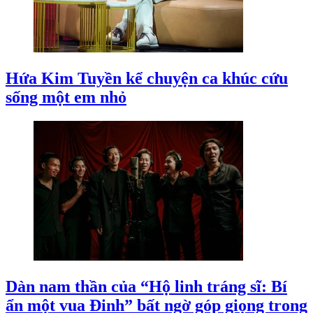
Hứa Kim Tuyền kể chuyện ca khúc cứu
sống một em nhỏ
Dàn nam thần của “Hộ linh tráng sĩ: Bí
ẩn một vua Đinh” bất ngờ góp giọng trong