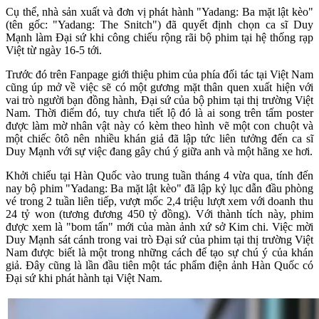
Cụ thể, nhà sản xuất và đơn vị phát hành "Yadang: Ba mặt lật kèo"
(tên gốc: "Yadang: The Snitch") đã quyết định chọn ca sĩ Duy
Mạnh làm Đại sứ khi công chiếu rộng rãi bộ phim tại hệ thống rạp
Việt từ ngày 16-5 tới.
Trước đó trên Fanpage giới thiệu phim của phía đối tác tại Việt Nam
cũng úp mở về việc sẽ có một gương mặt thân quen xuất hiện với
vai trò người bạn đồng hành, Đại sứ của bộ phim tại thị trường Việt
Nam. Thời điểm đó, tuy chưa tiết lộ đó là ai song trên tấm poster
được làm mờ nhân vật này có kèm theo hình vẽ một con chuột và
một chiếc ôtô nên nhiều khán giả đã lập tức liên tưởng đến ca sĩ
Duy Mạnh với sự việc đang gây chú ý giữa anh và một hãng xe hơi.
Khởi chiếu tại Hàn Quốc vào trung tuần tháng 4 vừa qua, tính đến
nay bộ phim "Yadang: Ba mặt lật kèo" đã lập kỷ lục dẫn đầu phòng
vé trong 2 tuần liên tiếp, vượt mốc 2,4 triệu lượt xem với doanh thu
24 tỷ won (tương đương 450 tỷ đồng). Với thành tích này, phim
được xem là "bom tấn" mới của màn ảnh xứ sở Kim chi. Việc mời
Duy Mạnh sát cánh trong vai trò Đại sứ của phim tại thị trường Việt
Nam được biết là một trong những cách để tạo sự chú ý của khán
giả. Đây cũng là lần đầu tiên một tác phẩm điện ảnh Hàn Quốc có
Đại sứ khi phát hành tại Việt Nam.