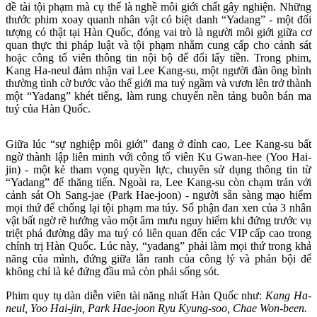
đề tài tội phạm mà cụ thể là nghề môi giới chất gây nghiện. Những
thước phim xoay quanh nhân vật có biệt danh “Yadang” - một đối
tượng có thật tại Hàn Quốc, đóng vai trò là người môi giới giữa cơ
quan thực thi pháp luật và tội phạm nhằm cung cấp cho cảnh sát
hoặc công tố viên thông tin nội bộ để đổi lấy tiền. Trong phim,
Kang Ha-neul đảm nhận vai Lee Kang-su, một người đàn ông bình
thường tình cờ bước vào thế giới ma tuý ngầm và vươn lên trở thành
một “Yadang” khét tiếng, làm rung chuyển nền tảng buôn bán ma
tuý của Hàn Quốc.
Giữa lúc “sự nghiệp môi giới” đang ở đỉnh cao, Lee Kang-su bất
ngờ thành lập liên minh với công tố viên Ku Gwan-hee (Yoo Hai-
jin) - một kẻ tham vọng quyền lực, chuyên sử dụng thông tin từ
“Yadang” để thăng tiến. Ngoài ra, Lee Kang-su còn chạm trán với
cảnh sát Oh Sang-jae (Park Hae-joon) - người sẵn sàng mạo hiểm
mọi thứ để chống lại tội phạm ma túy. Số phận đan xen của 3 nhân
vật bất ngờ rẽ hướng vào một âm mưu nguy hiểm khi đứng trước vụ
triệt phá đường dây ma tuý có liên quan đến các VIP cấp cao trong
chính trị Hàn Quốc. Lúc này, “yadang” phải làm mọi thứ trong khả
năng của mình, đứng giữa lằn ranh của công lý và phản bội để
không chỉ là kẻ đứng đầu mà còn phải sống sót.
Phim quy tụ dàn diễn viên tài năng nhất Hàn Quốc như:
Kang Ha-
neul, Yoo Hai-jin, Park Hae-joon Ryu Kyung-soo, Chae Won-been.