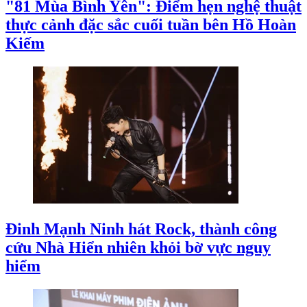
"81 Mùa Bình Yên": Điểm hẹn nghệ thuật
thực cảnh đặc sắc cuối tuần bên Hồ Hoàn
Kiếm
Đinh Mạnh Ninh hát Rock, thành công
cứu Nhà Hiển nhiên khỏi bờ vực nguy
hiểm