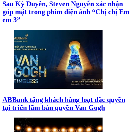
Sau Kỳ Duyên, Steven Nguyễn xác nhận
góp mặt trong phim điện ảnh “Chị chị Em
em 3”
ABBank tặng khách hàng loạt đặc quyền
tại triển lãm bản quyền Van Gogh