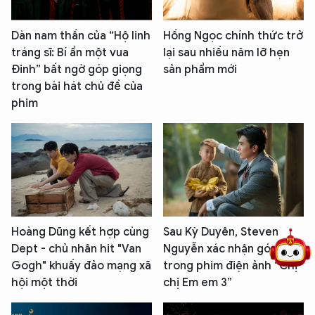
Dàn nam thần của “Hộ linh
Hồng Ngọc chính thức trở
tráng sĩ: Bí ẩn một vua
lại sau nhiều năm lỡ hẹn
Đinh” bất ngờ góp giọng
sản phẩm mới
trong bài hát chủ đề của
phim
5 điểm nghẽn của Hà Nội
giải pháp xử lý điểm nghẽn của
Hoàng Dũng kết hợp cùng
Sau Kỳ Duyên, Steven
Dept - chủ nhân hit "Van
Nguyễn xác nhận góp mặt
Gogh" khuấy đảo mạng xã
trong phim điện ảnh “Chị
hội một thời
chị Em em 3”