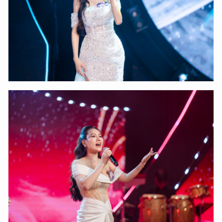
Hãy hỏi tôi bất kỳ điều gì bạn cần biết về
An Ninh Thủ Đô nhé. Tôi sẵn sàng hỗ trợ!