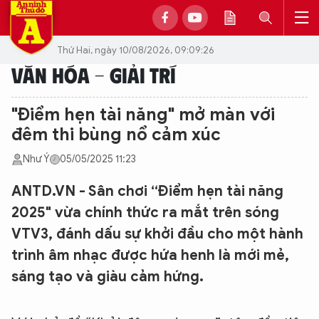
Thứ Hai, ngày 10/08/2026, 09:09:26
VĂN HÓA - GIẢI TRÍ
"Điểm hẹn tài năng" mở màn với
đêm thi bùng nổ cảm xúc
Như Ý
05/05/2025 11:23
ANTD.VN - Sân chơi “Điểm hẹn tài năng
2025" vừa chính thức ra mắt trên sóng
VTV3, đánh dấu sự khởi đầu cho một hành
trình âm nhạc được hứa henh là mới mẻ,
sáng tạo và giàu cảm hứng.