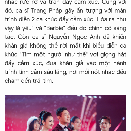
nhạc rực rỡ và tràn đầy cảm xúc. Cùng với
đó, ca sĩ Trang Pháp gây ấn tượng với màn
trình diễn 2 ca khúc đầy cảm xúc "Hóa ra như
vậy là yêu" và "Barbie" đều do chính cô sáng
tác. Còn ca sĩ Nguyễn Ngọc Anh đã khiến
khán giả không thể rời mắt khi biểu diễn ca
khúc "Tìm một người như thế" với giọng hát
đầy cảm xúc, đưa khán giả vào một hành
trình tình cảm sâu lắng, nơi mỗi nốt nhạc đều
chạm đến trái tim.