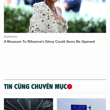
TÔI LÀ CHATBOT CỦA
Hãy hỏi tôi bất kỳ điều gì bạn cần biết về
An Ninh Thủ Đô nhé. Tôi sẵn sàng hỗ trợ!
TIN CÙNG CHUYÊN MỤC