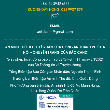
+84-24 3942 6355
ĐƯỜNG DÂY NÓNG: 032 9907 579
EMAIL
antdcahn@gmail.com
AN NINH THỦ ĐÔ - CƠ QUAN CỦA CÔNG AN THÀNH PHỐ HÀ
NỘI - CHUYÊN TRANG CỦA BÁO CAND
Giấy phép hoạt động báo chí số 08/GP-BTTTT, ngày 5/1/2021
của Bộ Thông tin và Truyền thông.
Tổng Biên tập Báo Công an Nhân dân:
Nguyễn Thanh Bình
Trưởng ban Biên tập An ninh Thủ đô:
Chu Quốc Dũng
Phó Trưởng ban Biên tập An ninh Thủ đô:
Vũ Mạnh Hùng
,
Lưu Hồng Quân
,
Đỗ Trần Quân
5 điểm nghẽn của Hà Nội
giải pháp xử lý điểm nghẽn của