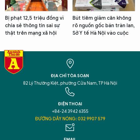
Bị phạt 12,5 triệu đồng vì
Bút tiêm giảm cân không
chia sẻ thông tin sai sự
rõ nguồn gốc bán tràn lan,
thật trên mạng xã hội
Sở Y tế Hà Nội vào cuộc
ĐỊA CHỈ TÒA SOẠN
82 Lý Thường Kiệt, phường Cửa Nam, TP Hà Nội
ĐIỆN THOẠI
+84-24 3942 6355
ĐƯỜNG DÂY NÓNG: 032 9907 579
EMAIL