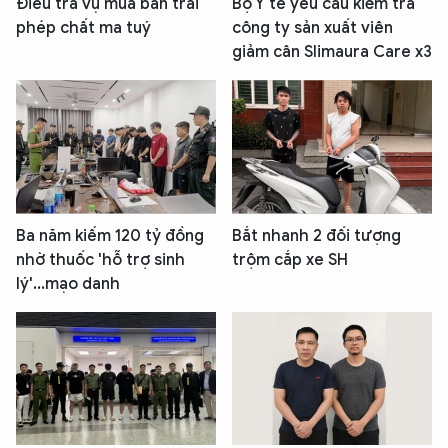
Điều tra vụ mua bán trái
Bộ Y tế yêu cầu kiểm tra
phép chất ma tuý
công ty sản xuất viên
giảm cân Slimaura Care x3
Ba năm kiếm 120 tỷ đồng
Bắt nhanh 2 đối tượng
nhờ thuốc 'hỗ trợ sinh
trộm cắp xe SH
lý'...mạo danh