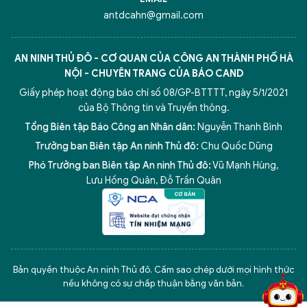
antdcahn@gmail.com
AN NINH THỦ ĐÔ - CƠ QUAN CỦA CÔNG AN THÀNH PHỐ HÀ
NỘI - CHUYÊN TRANG CỦA BÁO CAND
Giấy phép hoạt động báo chí số 08/GP-BTTTT, ngày 5/1/2021
của Bộ Thông tin và Truyền thông.
Tổng Biên tập Báo Công an Nhân dân:
Nguyễn Thanh Bình
Trưởng ban Biên tập An ninh Thủ đô:
Chu Quốc Dũng
Phó Trưởng ban Biên tập An ninh Thủ đô:
Vũ Mạnh Hùng
,
Lưu Hồng Quân
,
Đỗ Trần Quân
5 điểm nghẽn của Hà Nội
giải pháp xử lý điểm nghẽn của
Bản quyền thuộc An ninh Thủ đô. Cấm sao chép dưới mọi hình thức
nếu không có sự chấp thuận bằng văn bản.