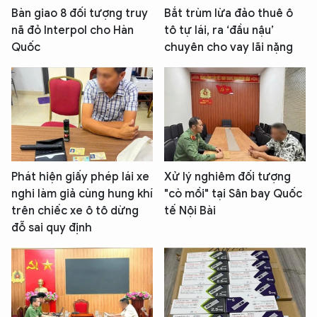
Bàn giao 8 đối tượng truy
Bắt trùm lừa đảo thuê ô
nã đỏ Interpol cho Hàn
tô tự lái, ra ‘đầu nậu’
Quốc
chuyên cho vay lãi nặng
Phát hiện giấy phép lái xe
Xử lý nghiêm đối tượng
nghi làm giả cùng hung khí
"cò mồi" tại Sân bay Quốc
trên chiếc xe ô tô dừng
tế Nội Bài
đỗ sai quy định