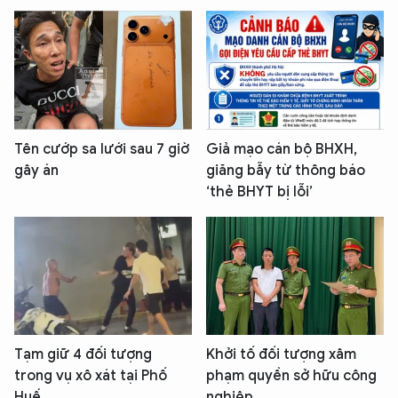
XIN CHÀO,
Tên cướp sa lưới sau 7 giờ
Giả mạo cán bộ BHXH,
TÔI LÀ CHATBOT CỦA
gây án
giăng bẫy từ thông báo
‘thẻ BHYT bị lỗi’
Hãy hỏi tôi bất kỳ điều gì bạn cần biết về
An Ninh Thủ Đô nhé. Tôi sẵn sàng hỗ trợ!
Tạm giữ 4 đối tượng
Khởi tố đối tượng xâm
trong vụ xô xát tại Phố
phạm quyền sở hữu công
Huế
nghiệp