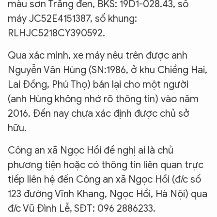
màu sơn Trắng đen, BKS: 19D1-028.43, số
máy JC52E4151387, số khung:
RLHJC5218CY390592.
Qua xác minh, xe máy nêu trên được anh
Nguyễn Văn Hùng (SN:1986, ở khu Chiềng Hai,
Lai Đồng, Phú Thọ) bán lại cho một người
(anh Hùng không nhớ rõ thông tin) vào năm
2016. Đến nay chưa xác định được chủ sở
hữu.
Công an xã Ngọc Hồi đề nghị ai là chủ
phương tiện hoặc có thông tin liên quan trực
tiếp liên hệ đến Công an xã Ngọc Hồi (đ/c số
123 đường Vĩnh Khang, Ngọc Hồi, Hà Nội) qua
đ/c Vũ Đình Lễ, SĐT: 096 2886233.