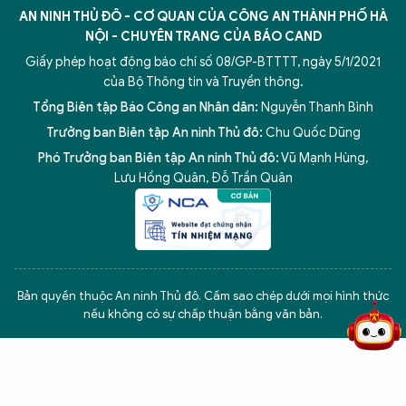
AN NINH THỦ ĐÔ - CƠ QUAN CỦA CÔNG AN THÀNH PHỐ HÀ
NỘI - CHUYÊN TRANG CỦA BÁO CAND
Giấy phép hoạt động báo chí số 08/GP-BTTTT, ngày 5/1/2021
của Bộ Thông tin và Truyền thông.
Tổng Biên tập Báo Công an Nhân dân:
Nguyễn Thanh Bình
Trưởng ban Biên tập An ninh Thủ đô:
Chu Quốc Dũng
Phó Trưởng ban Biên tập An ninh Thủ đô:
Vũ Mạnh Hùng
,
Lưu Hồng Quân
,
Đỗ Trần Quân
5 điểm nghẽn của Hà Nội
giải pháp xử lý điểm nghẽn của
Bản quyền thuộc An ninh Thủ đô. Cấm sao chép dưới mọi hình thức
nếu không có sự chấp thuận bằng văn bản.