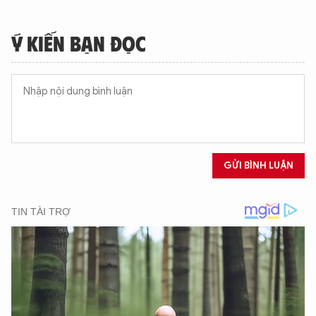
Ý KIẾN BẠN ĐỌC
XIN CHÀO,
TÔI LÀ CHATBOT CỦA
Hãy hỏi tôi bất kỳ điều gì bạn cần biết về
GỬI BÌNH LUẬN
An Ninh Thủ Đô nhé. Tôi sẵn sàng hỗ trợ!