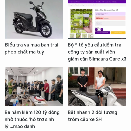
Điều tra vụ mua bán trái
Bộ Y tế yêu cầu kiểm tra
phép chất ma tuý
công ty sản xuất viên
giảm cân Slimaura Care x3
Ba năm kiếm 120 tỷ đồng
Bắt nhanh 2 đối tượng
nhờ thuốc 'hỗ trợ sinh
trộm cắp xe SH
lý'...mạo danh