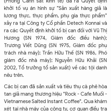
(Phòng Cảnh sát kinh tế) đã ra Quyết định
khởi tố vụ án hình sự “Sản xuất hàng giả là
lương thực, thực phẩm, phụ gia thực phẩm”
xảy ra tại Công ty Cổ phần Detech Konnai và
ra các Quyết định khởi tố bị can đối với Vũ Thị
Hương (SN 1974, Giám đốc điều hành);
Trương Viết Dũng (SN 1975, Giám đốc phụ
trách nhà máy); Trần Hữu Thế (SN 1986, Phó
giám đốc nhà máy); Nguyễn Hữu Khải (SN
2002, Tổ trưởng tổ sản xuất) về các tội danh
nêu trên.
Các bị can đã sản xuất và tiêu thụ cà phê hòa
tan giả mang thương hiệu "Rock - Cafe Muối -
Vietnamese Salted Instant Coffee". Qua khám
xét tại nhà máy của công ty, cơ quan điều tra