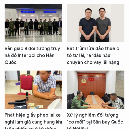
Bàn giao 8 đối tượng truy
Bắt trùm lừa đảo thuê ô
nã đỏ Interpol cho Hàn
tô tự lái, ra ‘đầu nậu’
Quốc
chuyên cho vay lãi nặng
Phát hiện giấy phép lái xe
Xử lý nghiêm đối tượng
nghi làm giả cùng hung khí
"cò mồi" tại Sân bay Quốc
trên chiếc xe ô tô dừng
tế Nội Bài