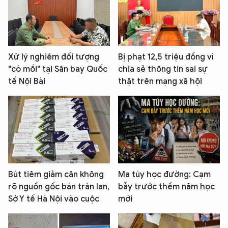
Xử lý nghiêm đối tượng
Bị phạt 12,5 triệu đồng vì
"cò mồi" tại Sân bay Quốc
chia sẻ thông tin sai sự
tế Nội Bài
thật trên mạng xã hội
Bút tiêm giảm cân không
Ma túy học đường: Cạm
rõ nguồn gốc bán tràn lan,
bẫy trước thềm năm học
Sở Y tế Hà Nội vào cuộc
mới