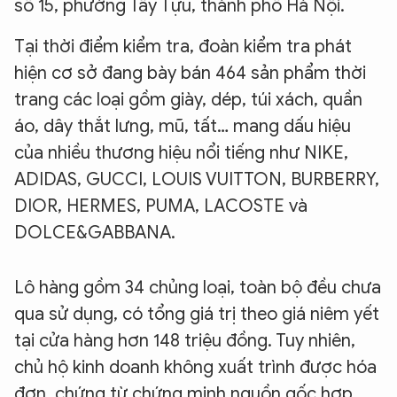
số 15, phường Tây Tựu, thành phố Hà Nội.
Tại thời điểm kiểm tra, đoàn kiểm tra phát
hiện cơ sở đang bày bán 464 sản phẩm thời
trang các loại gồm giày, dép, túi xách, quần
áo, dây thắt lưng, mũ, tất… mang dấu hiệu
của nhiều thương hiệu nổi tiếng như NIKE,
ADIDAS, GUCCI, LOUIS VUITTON, BURBERRY,
DIOR, HERMES, PUMA, LACOSTE và
DOLCE&GABBANA.
Lô hàng gồm 34 chủng loại, toàn bộ đều chưa
qua sử dụng, có tổng giá trị theo giá niêm yết
tại cửa hàng hơn 148 triệu đồng. Tuy nhiên,
chủ hộ kinh doanh không xuất trình được hóa
đơn, chứng từ chứng minh nguồn gốc hợp