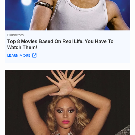
XIN CHÀO,
TÔI LÀ CHATBOT CỦA
Hãy hỏi tôi bất kỳ điều gì bạn cần biết về