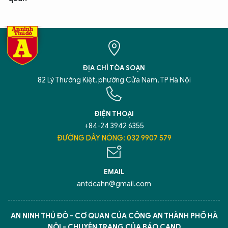
ĐỊA CHỈ TÒA SOẠN
82 Lý Thường Kiệt, phường Cửa Nam, TP Hà Nội
ĐIỆN THOẠI
+84-24 3942 6355
ĐƯỜNG DÂY NÓNG: 032 9907 579
EMAIL
antdcahn@gmail.com
AN NINH THỦ ĐÔ - CƠ QUAN CỦA CÔNG AN THÀNH PHỐ HÀ
NỘI - CHUYÊN TRANG CỦA BÁO CAND