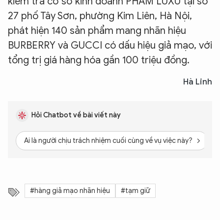
kiểm tra cơ sở kinh doanh PHAM LUXU tại số
27 phố Tây Sơn, phường Kim Liên, Hà Nội,
phát hiện 140 sản phẩm mang nhãn hiệu
BURBERRY và GUCCI có dấu hiệu giả mạo, với
tổng trị giá hàng hóa gần 100 triệu đồng.
Hà Linh
Hỏi Chatbot về bài viết này
Ai là người chịu trách nhiệm cuối cùng về vụ việc này?
H
#hàng giả mạo nhãn hiệu
#tạm giữ