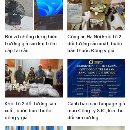
Đôi vợ chồng dựng hiện
Công an Hà Nội khởi tố 2
trường giả sau khi trộm
đối tượng sản xuất, buôn
cắp tài sản
bán thuốc Đông y giả
Khởi tố 2 đối tượng sản
Cảnh báo các fanpage giả
xuất, buôn bán thuốc
mạo Công ty SJC, lừa thu
đông y giả
đổi kim cương