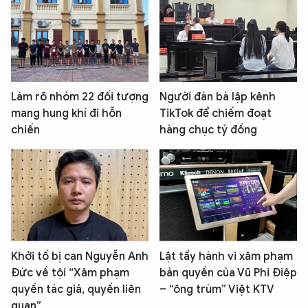
Làm rõ nhóm 22 đối tượng
Người đàn bà lập kênh
mang hung khí đi hỗn
TikTok để chiếm đoạt
chiến
hàng chục tỷ đồng
Khởi tố bị can Nguyễn Anh
Lật tẩy hành vi xâm phạm
Đức về tội “Xâm phạm
bản quyền của Vũ Phi Điệp
quyền tác giả, quyền liên
– “ông trùm” Việt KTV
quan”