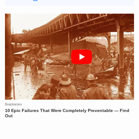
XIN CHÀO,
TÔI LÀ CHATBOT CỦA
Hãy hỏi tôi bất kỳ điều gì bạn cần biết về
An Ninh Thủ Đô nhé. Tôi sẵn sàng hỗ trợ!