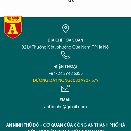
trữ
ĐỊA CHỈ TÒA SOẠN
82 Lý Thường Kiệt, phường Cửa Nam, TP Hà Nội
ĐIỆN THOẠI
+84-24 3942 6355
ĐƯỜNG DÂY NÓNG: 032 9907 579
EMAIL
antdcahn@gmail.com
AN NINH THỦ ĐÔ - CƠ QUAN CỦA CÔNG AN THÀNH PHỐ HÀ