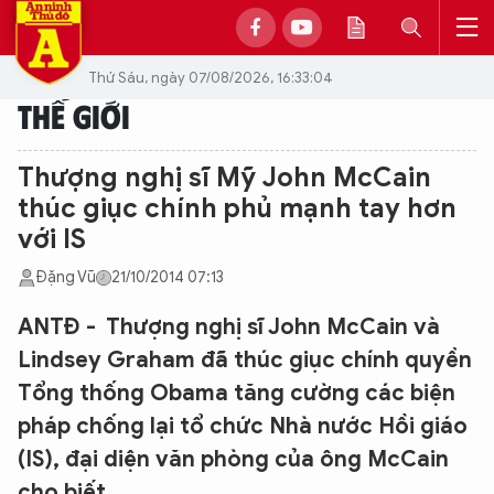
Thứ Sáu, ngày 07/08/2026, 16:33:04
THẾ GIỚI
Thượng nghị sĩ Mỹ John McCain
thúc giục chính phủ mạnh tay hơn
với IS
Đặng Vũ
21/10/2014 07:13
ANTĐ - Thượng nghị sĩ John McCain và
Lindsey Graham đã thúc giục chính quyền
Tổng thống Obama tăng cường các biện
pháp chống lại tổ chức Nhà nước Hồi giáo
(IS), đại diện văn phòng của ông McCain
cho biết.