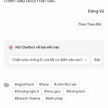
chiến đấu dưới mặt đất.
Đặng Vũ
Theo Theo RIA
Hỏi Chatbot về bài viết này
Chiến lược chống IS của Mỹ có điểm yếu nào?
Biện phá
#người Kurd
#Syria
#John McCain
#thượng nghị sĩ
#thúc giục
#không kích
#Barack Obama
#biện pháp