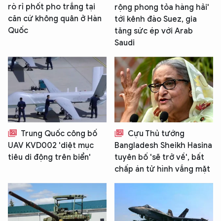
rò rỉ phốt pho trắng tại
rộng phong tỏa hàng hải'
căn cứ không quân ở Hàn
tới kênh đào Suez, gia
Quốc
tăng sức ép với Arab
Saudi
Trung Quốc công bố
Cựu Thủ tướng
UAV KVD002 'diệt mục
Bangladesh Sheikh Hasina
tiêu di động trên biển'
tuyên bố 'sẽ trở về', bất
chấp án tử hình vắng mặt