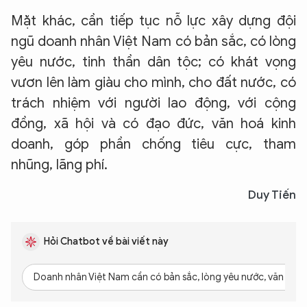
Mặt khác, cần tiếp tục nỗ lực xây dựng đội
ngũ doanh nhân Việt Nam có bản sắc, có lòng
yêu nước, tinh thần dân tộc; có khát vọng
vươn lên làm giàu cho mình, cho đất nước, có
trách nhiệm với người lao động, với cộng
đồng, xã hội và có đạo đức, văn hoá kinh
doanh, góp phần chống tiêu cực, tham
XIN CHÀO,
nhũng, lãng phí.
TÔI LÀ CHATBOT CỦA
Duy Tiến
Hãy hỏi tôi bất kỳ điều gì bạn cần biết về
An Ninh Thủ Đô nhé. Tôi sẵn sàng hỗ trợ!
Hỏi Chatbot về bài viết này
Doanh nhân Việt Nam cần có bản sắc, lòng yêu nước, văn hóa