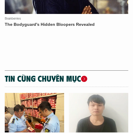
XIN CHÀO,
TÔI LÀ CHATBOT CỦA
Hãy hỏi tôi bất kỳ điều gì bạn cần biết về
An Ninh Thủ Đô nhé. Tôi sẵn sàng hỗ trợ!
TIN CÙNG CHUYÊN MỤC