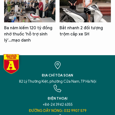
Ba năm kiếm 120 tỷ đồng
Bắt nhanh 2 đối tượng
nhờ thuốc 'hỗ trợ sinh
trộm cắp xe SH
lý'...mạo danh
ĐỊA CHỈ TÒA SOẠN
82 Lý Thường Kiệt, phường Cửa Nam, TP Hà Nội
ĐIỆN THOẠI
+84-24 3942 6355
ĐƯỜNG DÂY NÓNG: 032 9907 579