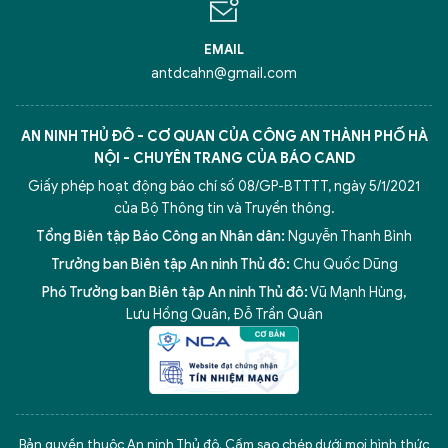
EMAIL
antdcahn@gmail.com
AN NINH THỦ ĐÔ - CƠ QUAN CỦA CÔNG AN THÀNH PHỐ HÀ
NỘI - CHUYÊN TRANG CỦA BÁO CAND
Giấy phép hoạt động báo chí số 08/GP-BTTTT, ngày 5/1/2021
của Bộ Thông tin và Truyền thông.
Tổng Biên tập Báo Công an Nhân dân:
Nguyễn Thanh Bình
Trưởng ban Biên tập An ninh Thủ đô:
Chu Quốc Dũng
Phó Trưởng ban Biên tập An ninh Thủ đô:
Vũ Mạnh Hùng
,
Lưu Hồng Quân
,
Đỗ Trần Quân
5 điểm nghẽn của Hà Nội
giải pháp xử lý điểm nghẽn của
Bản quyền thuộc An ninh Thủ đô. Cấm sao chép dưới mọi hình thức