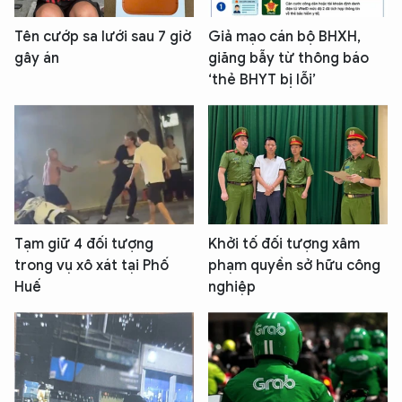
Tên cướp sa lưới sau 7 giờ
Giả mạo cán bộ BHXH,
gây án
giăng bẫy từ thông báo
‘thẻ BHYT bị lỗi’
Tạm giữ 4 đối tượng
Khởi tố đối tượng xâm
trong vụ xô xát tại Phố
phạm quyền sở hữu công
Huế
nghiệp