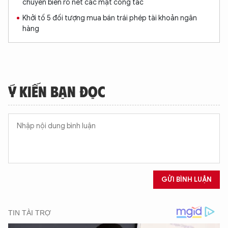
chuyển biến rõ nét các mặt công tác
Khởi tố 5 đối tượng mua bán trái phép tài khoản ngân
hàng
Ý KIẾN BẠN ĐỌC
GỬI BÌNH LUẬN