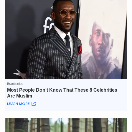
XIN CHÀO,
TÔI LÀ CHATBOT CỦA
Hãy hỏi tôi bất kỳ điều gì bạn cần biết về
An Ninh Thủ Đô nhé. Tôi sẵn sàng hỗ trợ!