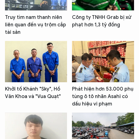
Truy tìm nam thanh niên
Công ty TNHH Grab bị xử
liên quan đến vụ trộm cắp
phạt hơn 1,3 tỷ đồng
tài sản
Khởi tố Khánh "Sky", Hồ
Phát hiện hơn 53.000 phụ
Văn Khoa và "Vua Quạt"
tùng ô tô nhãn Asahi có
dấu hiệu vi phạm