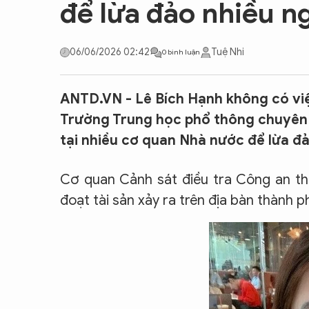
để lừa đảo nhiều n
CON ĐƯỜNG KHỞI NGHIỆP
06/06/2026 02:42
Tuệ Nhi
0 bình luận
ANTD.VN - Lê Bích Hạnh không có việc
Trường Trung học phổ thông chuyên 
tại nhiều cơ quan Nhà nước để lừa đả
Cơ quan Cảnh sát điều tra Công an th
đoạt tài sản xảy ra trên địa bàn thành p