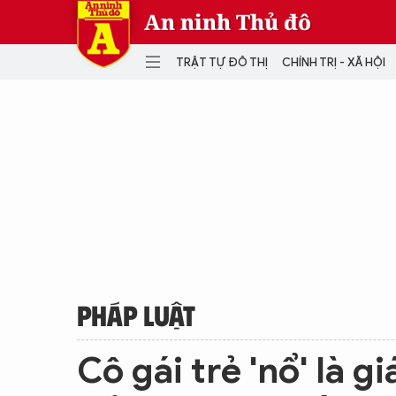
An ninh Thủ đô
TRẬT TỰ ĐÔ THỊ
CHÍNH TRỊ - XÃ HỘI
DANH MỤC
TRẬT TỰ ĐÔ THỊ
CHÍ
THẾ GIỚI
PH
Quân sự
THÀNH PHỐ THÔNG MINH
VĂ
THỂ THAO
SỐ
KINH DOANH
MU
PHÁP LUẬT
Cô gái trẻ 'nổ' là 