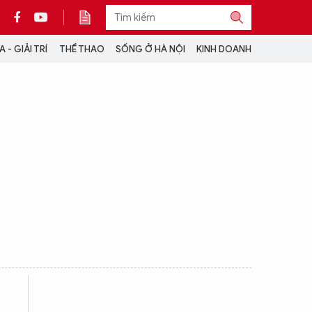
 - GIẢI TRÍ
THỂ THAO
SỐNG Ở HÀ NỘI
KINH DOANH
THÔNG TIN THÊM
CỘNG TÁC VỚI ANTĐ
TRA CỨU XE
HOTLINE: 032 9907 579