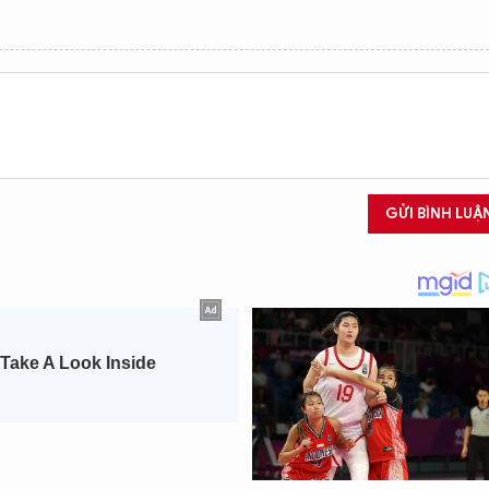
GỬI BÌNH LUẬ