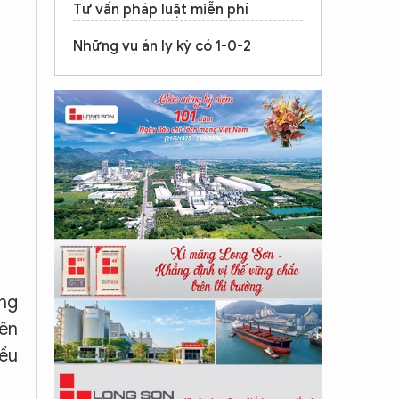
Tư vấn pháp luật miễn phí
Những vụ án ly kỳ có 1-0-2
ông
iên
iều