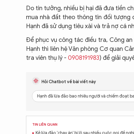
Do tin tưởng, nhiều bị hại đã đưa tiền 
mua nhà đất theo thông tin đối tượng đ
Hạnh đã sử dụng tiêu xài và trả nợ cá n
Để phục vụ công tác điều tra, Công an 
Hạnh thì liên hệ Văn phòng Cơ quan Cả
tra viên thụ lý -
0908191983
) để giải quy
Hỏi Chatbot về bài viết này
Hạnh đã lừa đảo bao nhiêu người và chiếm đoạt ba
TIN LIÊN QUAN
Kẻ lừa đảo 'chạy án' bị lộ sau nhiều cuộc gọi đề ngh