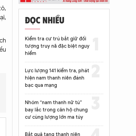
tô,
ại,
ĐỌC NHIỀU
Kiểm tra cư trú bắt giữ đối
ích
tượng truy nã đặc biệt nguy
iều
hiểm
Lực lượng 141 kiểm tra, phát
hiện nam thanh niên đánh
bạc qua mạng
các cơ quan Nhà nước?
Hạnh đã sử dụng số tiền chiếm đoạt vào
Nhóm “nam thanh nữ tú”
bay lắc trong căn hộ chung
cư cùng lượng lớn ma túy
Bắt quả tang thanh niên