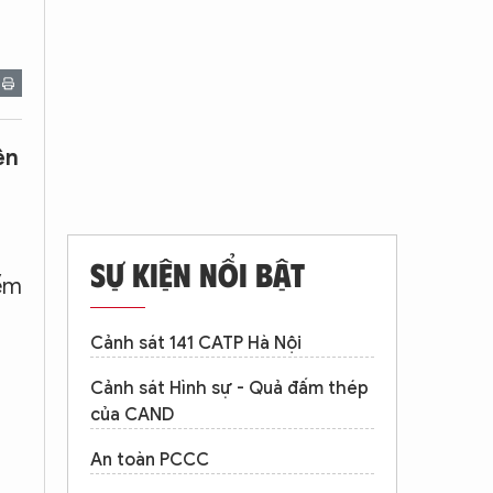
ên
SỰ KIỆN NỔI BẬT
iếm
Cảnh sát 141 CATP Hà Nội
Cảnh sát Hình sự - Quả đấm thép
của CAND
An toàn PCCC