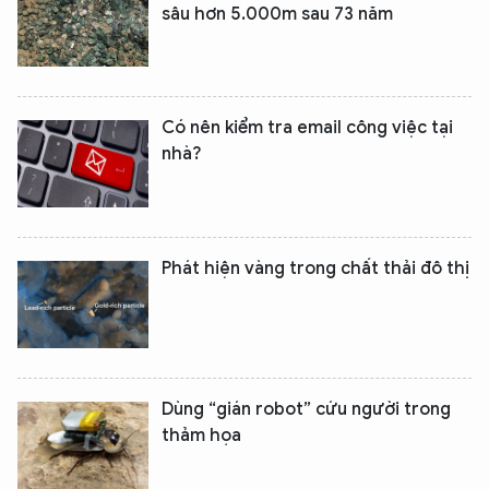
sâu hơn 5.000m sau 73 năm
Có nên kiểm tra email công việc tại
nhà?
Phát hiện vàng trong chất thải đô thị
XIN CHÀO,
TÔI LÀ CHATBOT CỦA
Dùng “gián robot” cứu người trong
Hãy hỏi tôi bất kỳ điều gì bạn cần biết về
thảm họa
An Ninh Thủ Đô nhé. Tôi sẵn sàng hỗ trợ!