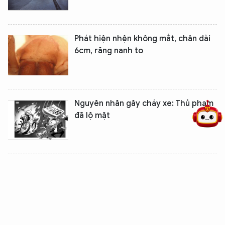
Phát hiện nhện không mắt, chân dài
6cm, răng nanh to
5 điểm nghẽn của Hà Nội
giải pháp xử lý điểm nghẽn của
Nguyên nhân gây cháy xe: Thủ phạm
đã lộ mặt
Bí quyết cải thiện khả năng ghi nhớ ở
người già