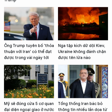
Trump
Ông Trump tuyên bố 'thỏa
Nga tập kích dữ dội Kiev,
thuận với Iran' có thể đạt
Ukraine không đánh chặn
được trong vài ngày tới
được tên lửa nào
Mỹ sẽ đóng cửa 5 cơ quan
Tổng thống Iran bác bỏ
đại diện ngoại giao ở nước
thông tin nhiều lần dọa từ