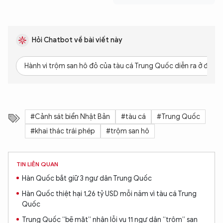
Hỏi Chatbot về bài viết này
Hành vi trộm san hô đỏ của tàu cá Trung Quốc diễn ra ở đâu?
#Cảnh sát biển Nhật Bản
#tàu cá
#Trung Quốc
#khai thác trái phép
#trộm san hô
TIN LIÊN QUAN
Hàn Quốc bắt giữ 3 ngư dân Trung Quốc
Hàn Quốc thiệt hại 1,26 tỷ USD mỗi năm vì tàu cá Trung
Quốc
Trung Quốc “bẽ mặt” nhận lỗi vụ 11 ngư dân “trộm” san