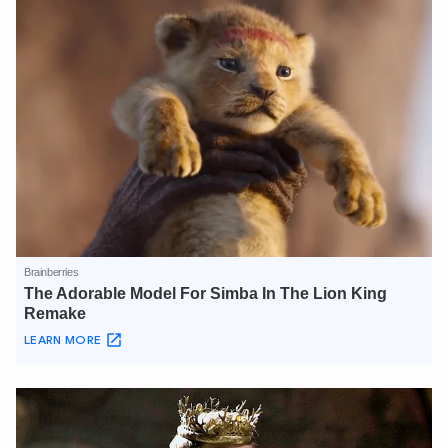
TÔI LÀ CHATBOT CỦA
Hãy hỏi tôi bất kỳ điều gì bạn cần biết về
An Ninh Thủ Đô nhé. Tôi sẵn sàng hỗ trợ!