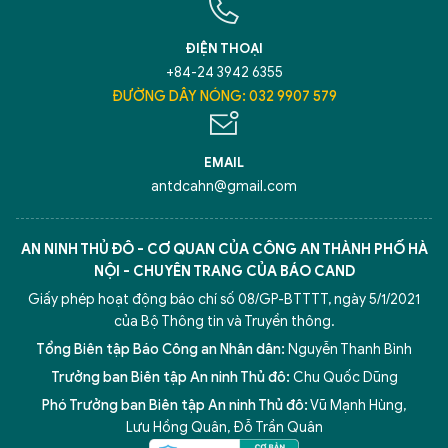
ĐIỆN THOẠI
+84-24 3942 6355
ĐƯỜNG DÂY NÓNG: 032 9907 579
EMAIL
antdcahn@gmail.com
AN NINH THỦ ĐÔ - CƠ QUAN CỦA CÔNG AN THÀNH PHỐ HÀ
NỘI - CHUYÊN TRANG CỦA BÁO CAND
Giấy phép hoạt động báo chí số 08/GP-BTTTT, ngày 5/1/2021
của Bộ Thông tin và Truyền thông.
Tổng Biên tập Báo Công an Nhân dân:
Nguyễn Thanh Bình
Trưởng ban Biên tập An ninh Thủ đô:
Chu Quốc Dũng
Phó Trưởng ban Biên tập An ninh Thủ đô:
Vũ Mạnh Hùng
,
Lưu Hồng Quân
,
Đỗ Trần Quân
5 điểm nghẽn của Hà Nội
giải pháp xử lý điểm nghẽn của