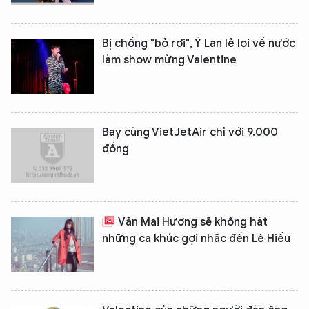
Bị chồng "bỏ rơi", Ý Lan lẻ loi về nước
làm show mừng Valentine
Bay cùng VietJetAir chỉ với 9.000
đồng
XIN CHÀO,
TÔI LÀ CHATBOT CỦA
Văn Mai Hương sẽ không hát
Hãy hỏi tôi bất kỳ điều gì bạn cần biết về
những ca khúc gợi nhắc đến Lê Hiếu
An Ninh Thủ Đô nhé. Tôi sẵn sàng hỗ trợ!