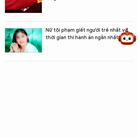
5 điểm nghẽn của Hà Nội
giải pháp xử lý điểm nghẽn của
Nữ tội phạm giết người trẻ nhất và
thời gian thi hành án ngắn nhất
Bị cản trở, gã trai "điên tình" nã đạn
liên tiếp vào người mình yêu
Chuyện tình li kì và bất ngờ tan vỡ
vào ngày Valentine