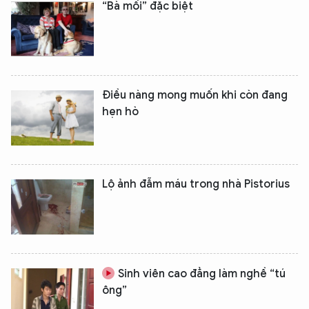
“Bà mối” đặc biệt
Điều nàng mong muốn khi còn đang
hẹn hò
Lộ ảnh đẫm máu trong nhà Pistorius
Sinh viên cao đẳng làm nghề “tú
ông”