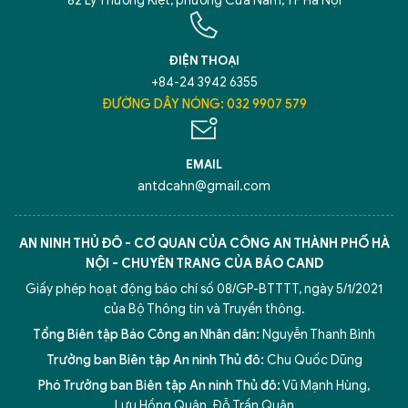
82 Lý Thường Kiệt, phường Cửa Nam, TP Hà Nội
ĐIỆN THOẠI
+84-24 3942 6355
ĐƯỜNG DÂY NÓNG: 032 9907 579
EMAIL
antdcahn@gmail.com
AN NINH THỦ ĐÔ - CƠ QUAN CỦA CÔNG AN THÀNH PHỐ HÀ
NỘI - CHUYÊN TRANG CỦA BÁO CAND
Giấy phép hoạt động báo chí số 08/GP-BTTTT, ngày 5/1/2021
của Bộ Thông tin và Truyền thông.
Tổng Biên tập Báo Công an Nhân dân:
Nguyễn Thanh Bình
Trưởng ban Biên tập An ninh Thủ đô:
Chu Quốc Dũng
Phó Trưởng ban Biên tập An ninh Thủ đô:
Vũ Mạnh Hùng
,
Lưu Hồng Quân
,
Đỗ Trần Quân