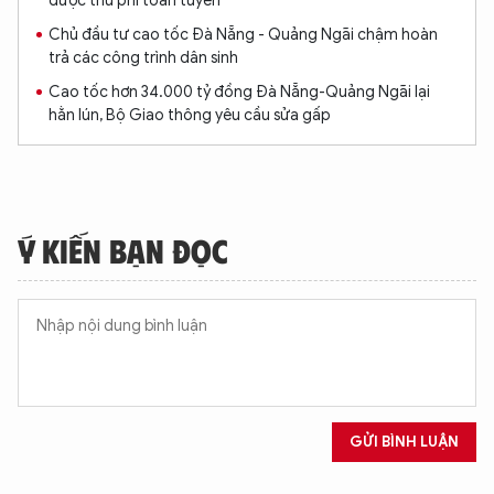
được thu phí toàn tuyến
Chủ đầu tư cao tốc Đà Nẵng - Quảng Ngãi chậm hoàn
trả các công trình dân sinh
Cao tốc hơn 34.000 tỷ đồng Đà Nẵng-Quảng Ngãi lại
hằn lún, Bộ Giao thông yêu cầu sửa gấp
Ý KIẾN BẠN ĐỌC
XIN CHÀO,
TÔI LÀ CHATBOT CỦA
Hãy hỏi tôi bất kỳ điều gì bạn cần biết về
An Ninh Thủ Đô nhé. Tôi sẵn sàng hỗ trợ!
GỬI BÌNH LUẬN