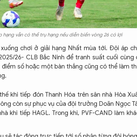
hạng vẫn có thể trụ hạng nếu diễn biến vòng 26 có lợi
ẽ xuống chơi ở giải hạng Nhất mùa tới. Đội áp c
 2025/26- CLB Bắc Ninh để tranh suất cuối cùng
ột điểm số hoặc một bàn thắng cũng có thể làm t
ng.
thế khi tiếp đón Thanh Hóa trên sân nhà Hòa Xu
không còn sự phục vụ của đội trưởng Doãn Ngọc T
hà khi tiếp HAGL. Trong khi, PVF-CAND làm kh
u sẽ tác động trực tiếp tới số phận từng đội bóng