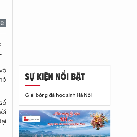
c
.
 vô
SỰ KIỆN NỔI BẬT
khó
Giải bóng đá học sinh Hà Nội
 số
hời
tại