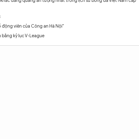
 khắc đăng quang ấn tượng nhất trong lịch sử bóng đá Việt Nam cấp
c
cổ động viên của Công an Hà Nội"
 bằng kỷ lục V-League