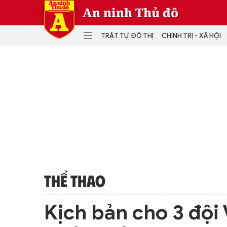
An ninh Thủ đô
TRẬT TỰ ĐÔ THỊ
CHÍNH TRỊ - XÃ HỘI
DANH MỤC
TRẬT TỰ ĐÔ THỊ
CHÍ
THẾ GIỚI
PH
Quân sự
THÀNH PHỐ THÔNG MINH
VĂ
THỂ THAO
SỐ
KINH DOANH
MU
THỂ THAO
Kịch bản cho 3 đội