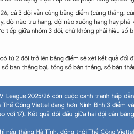
g 26, cả 3 đội vẫn cùng bằng điểm (cùng thắng, c
ấy, đội nào trụ hạng, đội nào xuống hạng hay phải
ực tiếp giữa nhóm 3 đội, chứ không phải hiệu số 
 có từ 2 đội trở lên bằng điểm sẽ xét kết quả đối 
u số bàn thắng bại, tổng số bàn thắng, số bàn th
 V-League 2025/26 còn cuộc cạnh tranh hấp dẫn
n Thể Công Viettel đang hơn Ninh Bình 3 điểm và
so với 17). Kết quả đối đầu giữa hai đội cân bằng
hì nếu thắng Hà Tĩnh, đồng thời Thể Công Viettel