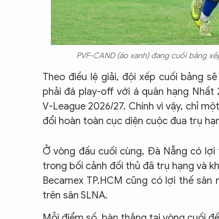
PVF-CAND (áo xanh) đang cuối bảng xếp 
Theo điều lệ giải, đội xếp cuối bảng s
phải đá play-off với á quân hạng Nhất
V-League 2026/27. Chính vì vậy, chỉ m
đổi hoàn toàn cục diện cuộc đua trụ hạ
Ở vòng đấu cuối cùng, Đà Nẵng có lợi 
trong bối cảnh đối thủ đã trụ hạng và 
Becamex TP.HCM cũng có lợi thế sân n
trên sân SLNA.
Mỗi điểm số, bàn thắng tại vòng cuối đề