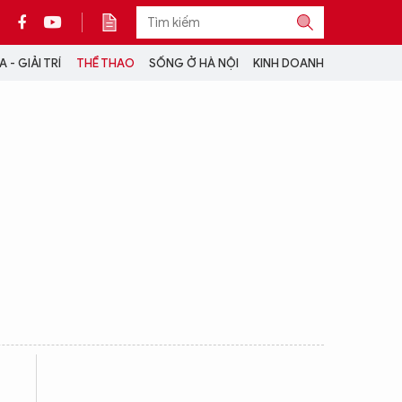
 - GIẢI TRÍ
THỂ THAO
SỐNG Ở HÀ NỘI
KINH DOANH
THÔNG TIN THÊM
CỘNG TÁC VỚI ANTĐ
TRA CỨU XE
HOTLINE: 032 9907 579