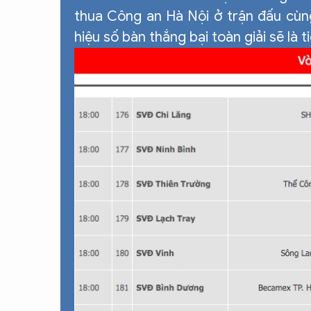
thua Công an Hà Nội ở trận đấu cùng
hiệu số bàn thắng bại toàn giải sẽ là t