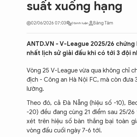
suất xuống hạng
CON ĐƯỜNG KHỞI NGHIỆP
02/06/2026 07:03
Băng Tâm
0 bình luận
ANTD.VN - V-League 2025/26 chứng ki
nhất lịch sử giải đấu khi có tới 3 độ
Vòng 25 V-League vừa qua không chỉ c
địch - Công an Hà Nội FC, mà còn đưa 3
lường.
Theo đó, cả Đà Nẵng (hiệu số -10), B
-20) đều đang cùng 21 điểm sau 25/26 
xét trên hiệu số bàn thắng bại toàn gi
vòng đấu cuối ngày 7-6 tới.