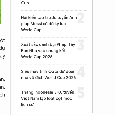
Cup
Hai kiến tạo trước tuyển Anh
giúp Messi xô đổ kỷ lục
World Cup
hót
Xuất sắc đánh bại Pháp, Tây
 dự
Ban Nha vào chung kết
hay
World Cup 2026
Siêu máy tính Opta dự đoán
nhà vô địch World Cup 2026
ân,
ân.
Thắng Indonesia 3-0, tuyển
ách
Việt Nam lập loạt cột mốc
lịch sử
.