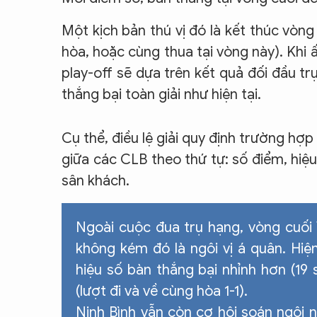
Một kịch bản thú vị đó là kết thúc vòn
hòa, hoặc cùng thua tại vòng này). Khi 
play-off sẽ dựa trên kết quả đối đầu tr
thắng bại toàn giải như hiện tại.
Cụ thể, điều lệ giải quy định trường hợp
giữa các CLB theo thứ tự: số điểm, hiệ
sân khách.
Ngoài cuộc đua trụ hạng, vòng cuối
không kém đó là ngôi vị á quân. Hiệ
hiệu số bàn thắng bại nhỉnh hơn (19 
(lượt đi và về cùng hòa 1-1).
Ninh Bình vẫn còn cơ hội soán ngôi n