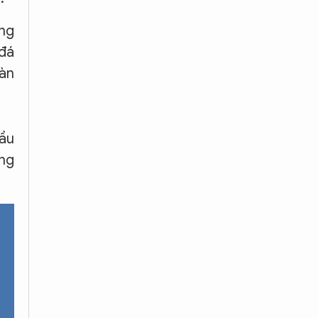
ùng
 đá
bàn
đầu
ắng