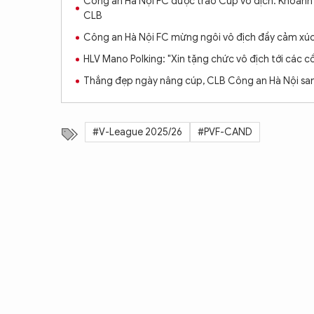
Công an Hà Nội FC được trao Cúp vô địch: Khoảnh
CLB
Công an Hà Nội FC mừng ngôi vô địch đầy cảm xú
HLV Mano Polking: "Xin tặng chức vô địch tới các 
Thắng đẹp ngày nâng cúp, CLB Công an Hà Nội san
#V-League 2025/26
#PVF-CAND