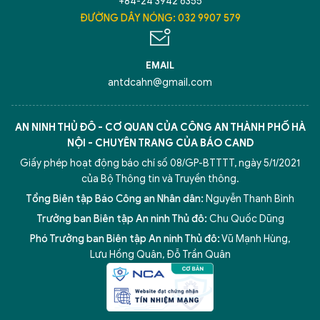
+84-24 3942 6355
ĐƯỜNG DÂY NÓNG: 032 9907 579
EMAIL
antdcahn@gmail.com
AN NINH THỦ ĐÔ - CƠ QUAN CỦA CÔNG AN THÀNH PHỐ HÀ
NỘI - CHUYÊN TRANG CỦA BÁO CAND
Giấy phép hoạt động báo chí số 08/GP-BTTTT, ngày 5/1/2021
của Bộ Thông tin và Truyền thông.
Tổng Biên tập Báo Công an Nhân dân:
Nguyễn Thanh Bình
Trưởng ban Biên tập An ninh Thủ đô:
Chu Quốc Dũng
Phó Trưởng ban Biên tập An ninh Thủ đô:
Vũ Mạnh Hùng
,
Lưu Hồng Quân
,
Đỗ Trần Quân
5 điểm nghẽn của Hà Nội
giải pháp xử lý điểm nghẽn của