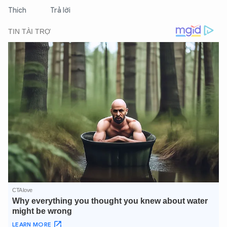
Thích
Trả lời