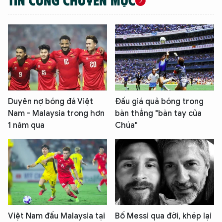
Duyên nợ bóng đá Việt
Đấu giá quả bóng trong
Nam - Malaysia trong hơn
bàn thắng "bàn tay của
1 năm qua
Chúa"
Việt Nam đấu Malaysia tại
Bố Messi qua đời, khép lại