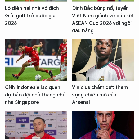
Lộ diện hai nhà vô địch
Đình Bắc bùng nổ, tuyển
Giải golf trẻ quốc gia
Việt Nam giành vé bán kết
2026
ASEAN Cup 2026 với ngôi
đầu bảng
CNN Indonesia lạc quan
Vinicius chấm dứt tham
dự báo đội nhà thắng chủ
vọng chiêu mộ của
nhà Singapore
Arsenal