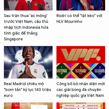
Sau trận thua 'ác mộng'
Rodri có thể "lật kèo" với
trước Việt Nam, cầu thủ
HLV Mourinho
nhập tịch Indonesia hứa
tỉnh giấc để thắng
Singapore
Real Madrid chiêu mộ
Công bố bộ nhận diện mới
"bom tấn" kỷ lục 140 triệu
các giải bóng đá chuyên
euro
nghiệp quốc gia Việt Nam