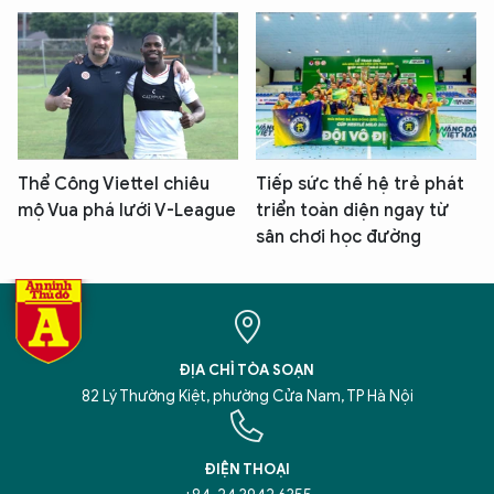
Thể Công Viettel chiêu
Tiếp sức thế hệ trẻ phát
mộ Vua phá lưới V-League
triển toàn diện ngay từ
sân chơi học đường
ĐỊA CHỈ TÒA SOẠN
82 Lý Thường Kiệt, phường Cửa Nam, TP Hà Nội
ĐIỆN THOẠI