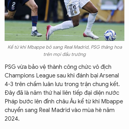
Kể từ khi Mbappe bỏ sang Real Madrid, PSG thăng hoa
trên mọi đấu trường
PSG vừa bảo vệ thành công chức vô địch
Champions League sau khi đánh bại Arsenal
4-3 trên chấm luân lưu trong trận chung kết.
Đây đã là năm thứ hai liên tiếp đại diện nước
Pháp bước lên đỉnh châu Âu kể từ khi Mbappe
chuyển sang Real Madrid vào mùa hè năm
2024.