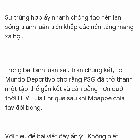
Sự trùng hợp ấy nhanh chóng tạo nên làn
sóng tranh luận trên khắp các nền tảng mạng
xã hội.
Trong bài bình luận sau trận chung kết, tờ
Mundo Deportivo cho rằng PSG đã trở thành
một tập thể gắn kết và cân bằng hơn dưới
thời HLV Luis Enrique sau khi Mbappe chia
tay đội bóng.
Với tiêu đề bài viết đầy ẩn ý: "Không biết