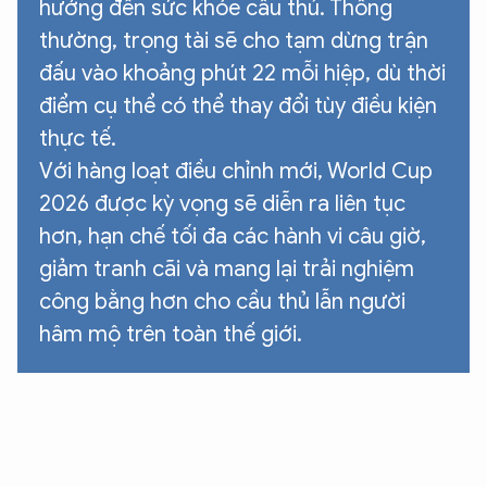
hưởng đến sức khỏe cầu thủ. Thông
thường, trọng tài sẽ cho tạm dừng trận
đấu vào khoảng phút 22 mỗi hiệp, dù thời
điểm cụ thể có thể thay đổi tùy điều kiện
XIN CHÀO,
thực tế.
TÔI LÀ CHATBOT CỦA
Với hàng loạt điều chỉnh mới, World Cup
2026 được kỳ vọng sẽ diễn ra liên tục
hơn, hạn chế tối đa các hành vi câu giờ,
Hãy hỏi tôi bất kỳ điều gì bạn cần biết về
An Ninh Thủ Đô nhé. Tôi sẵn sàng hỗ trợ!
giảm tranh cãi và mang lại trải nghiệm
công bằng hơn cho cầu thủ lẫn người
hâm mộ trên toàn thế giới.