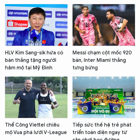
HLV Kim Sang-sik hứa có
Messi chạm cột mốc 920
bàn thắng tặng người
bàn, Inter Miami thắng
hâm mộ tại Mỹ Đình
tưng bừng
Thể Công Viettel chiêu
Tiếp sức thế hệ trẻ phát
mộ Vua phá lưới V-League
triển toàn diện ngay từ
sân chơi học đường