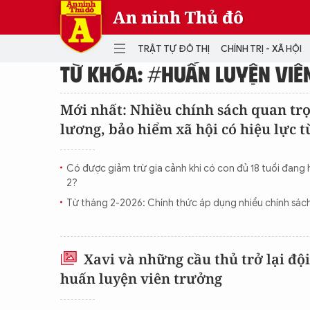
An ninh Thủ đô
TRẬT TỰ ĐÔ THỊ
CHÍNH TRỊ - XÃ HỘI
TỪ KHÓA: #HUẤN LUYỆN VIÊ
DANH MỤC
Mới nhất: Nhiều chính sách quan trọ
lương, bảo hiểm xã hội có hiệu lực t
TRẬT TỰ ĐÔ THỊ
CHÍ
THẾ GIỚI
PH
Có được giảm trừ gia cảnh khi có con đủ 18 tuổi đang
Quân sự
2?
THÀNH PHỐ THÔNG MINH
VĂ
Từ tháng 2-2026: Chính thức áp dụng nhiều chính sác
THỂ THAO
SỐ
KINH DOANH
MU
Xavi và những cầu thủ trở lại độ
huấn luyện viên trưởng