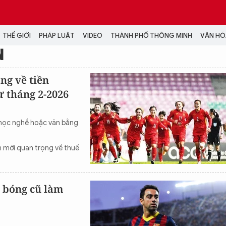
THẾ GIỚI
PHÁP LUẬT
VIDEO
THÀNH PHỐ THÔNG MINH
VĂN HÓA
N
MEDIA
ng về tiền
ừ tháng 2-2026
NH TRỊ - XÃ HỘI
VIDEO
Đại hội Đảng
PODCAST
ÁP LUẬT
ẢNH
 học nghề hoặc văn bằng
LONGFORM
N HÓA - GIẢI TRÍ
INFOGRAPHIC
h mới quan trọng về thuế
NG Ở HÀ NỘI
LỊCH VẠN SỰ
LTIMEDIA
Podcast
i bóng cũ làm
Video
Ảnh
Infographic