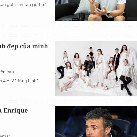
n golf, sân tập golf từ
nh đẹp của mình
rên cao
ến 4 HLV "đứng hình"
a Enrique
eymar