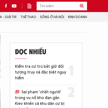
 - GIẢI TRÍ
THỂ THAO
SỐNG Ở HÀ NỘI
KINH DOANH
THÔNG TIN THÊM
CỘNG TÁC VỚI ANTĐ
ĐỌC NHIỀU
TRA CỨU XE
HOTLINE: 032 9907 579
Kiểm tra cư trú bắt giữ đối
tượng truy nã đặc biệt nguy
hiểm
Sai phạm 'chết người'
trong vụ nổ kho đạn gần
Kiev khiến cả khu dân cư bị