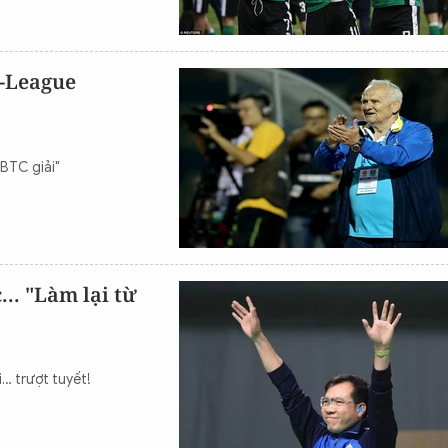
V-League
 BTC giải"
.. "Làm lại từ
i… trượt tuyết!