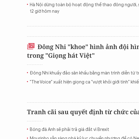
Hà Nội dừng toàn bộ hoạt động thể thao đông người, sâ
12 giờ hôm nay
Đông Nhi "khoe" hình ảnh đội hì
trong "Giọng hát Việt"
Đông Nhi khuấy đảo sân khấu bằng màn trình diễn từ t
"The Voice" xuất hiện giọng ca "vượt khỏi giới tính" khi
Tranh cãi sau quyết định từ chức củ
Bóng đá Anh sẽ phải trả giá đắt vì Brexit
Mourinho sẵn sàng phá kỷ lục chuyển nhượng để có N