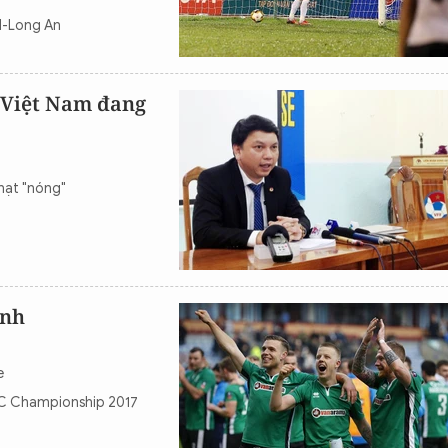
CM-Long An
 Việt Nam đang
phạt "nóng"
Anh
e
FLC Championship 2017