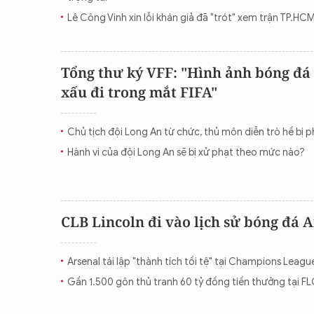
Lê Công Vinh xin lỗi khán giả đã "trót" xem trận TP.H
Tổng thư ký VFF: "Hình ảnh bóng đá
xấu đi trong mắt FIFA"
Chủ tịch đội Long An từ chức, thủ môn diễn trò hề bị 
Hành vi của đội Long An sẽ bị xử phạt theo mức nào?
CLB Lincoln đi vào lịch sử bóng đá 
Arsenal tái lập "thành tích tồi tệ" tại Champions Leagu
Gần 1.500 gôn thủ tranh 60 tỷ đồng tiền thưởng tại 