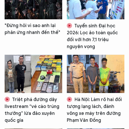
"Đừng hỏi vì sao anh lại
Tuyển sinh Đại học
phản ứng nhanh đến thế"
2026: Lọc ảo toàn quốc
đối với hơn 7,1 triệu
nguyện vọng
XIN CHÀO,
TÔI LÀ CHATBOT CỦA
Hãy hỏi tôi bất kỳ điều gì bạn cần biết về
An Ninh Thủ Đô nhé. Tôi sẵn sàng hỗ trợ!
Triệt phá đường dây
Hà Nội: Làm rõ hai đối
livestream “vé cào trúng
tượng lạng lách, đánh
thưởng” lừa đảo xuyên
võng xe máy trên đường
quốc gia
Phạm Văn Đồng