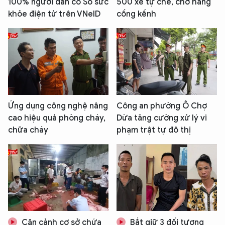
100% người dân có Sổ sức
500 xe tự chế, chở hàng
khỏe điện tử trên VNeID
cồng kềnh
Ứng dụng công nghệ nâng
Công an phường Ô Chợ
cao hiệu quả phòng cháy,
Dừa tăng cường xử lý vi
chữa cháy
phạm trật tự đô thị
Cận cảnh cơ sở chứa
Bắt giữ 3 đối tượng