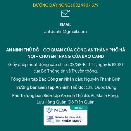
ĐƯỜNG DÂY NÓNG: 032 9907 579
EMAIL
antdcahn@gmail.com
AN NINH THỦ ĐÔ - CƠ QUAN CỦA CÔNG AN THÀNH PHỐ HÀ
NỘI - CHUYÊN TRANG CỦA BÁO CAND
Giấy phép hoạt động báo chí số 08/GP-BTTTT, ngày 5/1/2021
của Bộ Thông tin và Truyền thông.
Tổng Biên tập Báo Công an Nhân dân:
Nguyễn Thanh Bình
Trưởng ban Biên tập An ninh Thủ đô:
Chu Quốc Dũng
Phó Trưởng ban Biên tập An ninh Thủ đô:
Vũ Mạnh Hùng
,
Lưu Hồng Quân
,
Đỗ Trần Quân
5 điểm nghẽn của Hà Nội
giải pháp xử lý điểm nghẽn của