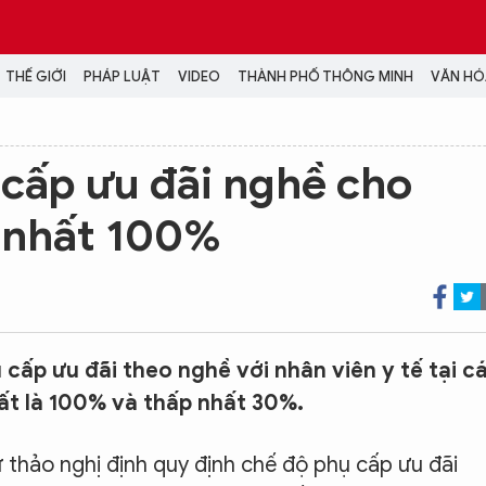
THẾ GIỚI
PHÁP LUẬT
VIDEO
THÀNH PHỐ THÔNG MINH
VĂN HÓA
MEDIA
cấp ưu đãi nghề cho
NH TRỊ - XÃ HỘI
VIDEO
o nhất 100%
Đại hội Đảng
PODCAST
ÁP LUẬT
ẢNH
LONGFORM
N HÓA - GIẢI TRÍ
INFOGRAPHIC
NG Ở HÀ NỘI
LỊCH VẠN SỰ
LTIMEDIA
cấp ưu đãi theo nghề với nhân viên y tế tại c
Podcast
ất là 100% và thấp nhất 30%.
Video
Ảnh
thảo nghị định quy định chế độ phụ cấp ưu đãi
Infographic