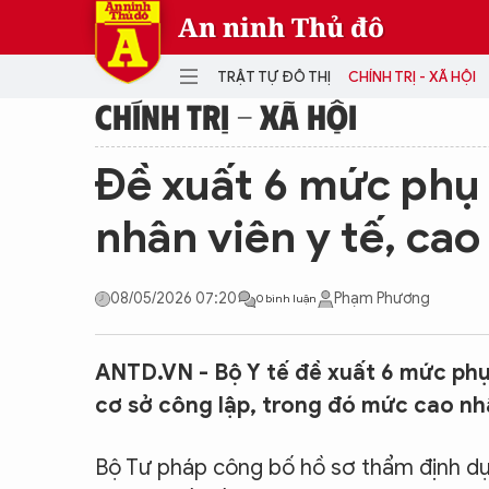
An ninh Thủ đô
TRẬT TỰ ĐÔ THỊ
CHÍNH TRỊ - XÃ HỘI
CHÍNH TRỊ - XÃ HỘI
DANH MỤC
Đề xuất 6 mức phụ 
TRẬT TỰ ĐÔ THỊ
CHÍ
nhân viên y tế, ca
THẾ GIỚI
PH
Quân sự
08/05/2026 07:20
Phạm Phương
0 bình luận
THÀNH PHỐ THÔNG MINH
VĂ
THỂ THAO
SỐ
KINH DOANH
MU
ANTD.VN - Bộ Y tế đề xuất 6 mức phụ 
cơ sở công lập, trong đó mức cao nh
Bộ Tư pháp công bố hồ sơ thẩm định dự 