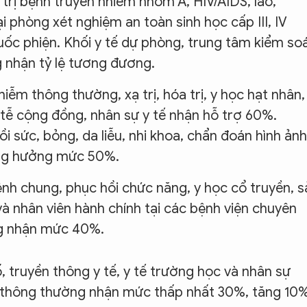
trị bệnh truyền nhiễm nhóm A, HIV/AIDS, lao,
i phòng xét nghiệm an toàn sinh học cấp III, IV
uốc phiện. Khối y tế dự phòng, trung tâm kiểm so
ng nhận tỷ lệ tương đương.
hiễm thông thường, xạ trị, hóa trị, y học hạt nhân,
tễ cộng đồng, nhân sự y tế nhận hỗ trợ 60%.
sức, bỏng, da liễu, nhi khoa, chẩn đoán hình ảnh
àng hưởng mức 50%.
h chung, phục hồi chức năng, y học cổ truyền, s
 và nhân viên hành chính tại các bệnh viện chuyên
ng nhận mức 40%.
, truyền thông y tế, y tế trường học và nhân sự
tế thông thường nhận mức thấp nhất 30%, tăng 10