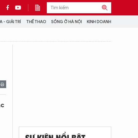
 - GIẢI TRÍ
THỂ THAO
SỐNG Ở HÀ NỘI
KINH DOANH
THÔNG TIN THÊM
CỘNG TÁC VỚI ANTĐ
TRA CỨU XE
HOTLINE: 032 9907 579
ác
SỰ KIỆN NỔI BẬT