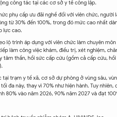
ộng công tác tại các cơ sở y tế công lập.
mức phụ cấp ưu đãi nghề đối với viên chức, người 
 động từ 30% đến 100%, trong đó mức cao nhất dà
p lực cao.
o lộ trình áp dụng với viên chức làm chuyên môn
iếp làm công việc khám, điều trị, xét nghiệm, ch
y tâm thần, hồi sức cấp cứu (gồm cả cấp cứu, hồi
).
 tại trạm y tế xã, cơ sở dự phòng ở vùng sâu, vù
 tối đa này, thay vì 70% như hiện hành. Tuy nhiên, 
trình 80% vào năm 2026, 90% năm 2027 và đạt 10