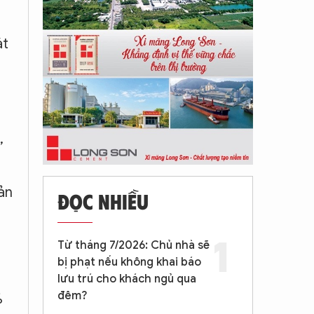
át
,
ản
ĐỌC NHIỀU
Từ tháng 7/2026: Chủ nhà sẽ
bị phạt nếu không khai báo
lưu trú cho khách ngủ qua
đêm?
%