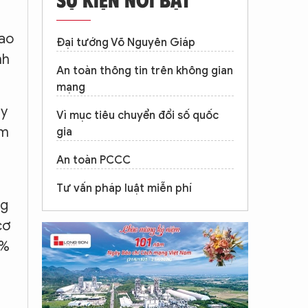
lao
Đại tướng Võ Nguyên Giáp
nh
An toàn thông tin trên không gian
mạng
 y
Vì mục tiêu chuyển đổi số quốc
ăm
gia
An toàn PCCC
Tư vấn pháp luật miễn phí
ng
cơ
0%