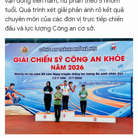
vận động viên nam, nữ phân theo 5 nhóm
tuổi. Quá trình xét giải phản ánh rõ kết quả
chuyên môn của các đơn vị trực tiếp chiến
đấu và lực lượng Công an cơ sở.
XIN CHÀO,
TÔI LÀ CHATBOT CỦA
Hãy hỏi tôi bất kỳ điều gì bạn cần biết về
An Ninh Thủ Đô nhé. Tôi sẵn sàng hỗ trợ!