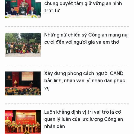
chung quyết tâm giữ vững an ninh
trật tự
Những nữ chiến sỹ Công an mang nụ
cười đến với người già và em thơ
Xây dựng phong cách người CAND
bản lĩnh, nhân văn, vì nhân dân phục
XIN CHÀO,
vụ
TÔI LÀ CHATBOT CỦA
Luôn khẳng định vị trí vai trò là cơ
Hãy hỏi tôi bất kỳ điều gì bạn cần biết về
quan lý luận của lực lượng Công an
An Ninh Thủ Đô nhé. Tôi sẵn sàng hỗ trợ!
nhân dân